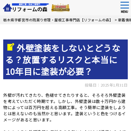
tog
nav
MENU
Skip
栃木県宇都宮市の雨漏り修理・屋根工事専門店【リフォームの森】
>
新着情
to
main
content
外壁塗装をしないとどうな
る？放置するリスクと本当に
10年目に塗装が必要？
投稿日：2025年1月31日
外壁が汚れてきたり、色褪せてきたりすると、そろそろ外壁塗装
を考えていただく時期です。しかし、外壁塗装は数十万円から建
物によっては百万円を超える高額工事。そう簡単に塗装をしよう
とは思えないのも当然かと思います。塗装というと色をつけるイ
メージがあると思います。