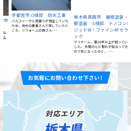
栃木県真岡市 屋根塗装・外
栃木県宇都宮市 屋根 カバ
壁塗装 S様邸 ナノコンポ
ー工法 横暖ルーフｓ(グリ
ジットW・ファイン4Fセラミ
ーン)
ック
外壁などは、定期的に高圧洗浄できれ
マイホーム、築20年以上が経っていま
いにしていたので、 塗装や工事はうち
した。 外壁のヒビ割れが目立ってきた
には必要ないなと思って･･･
ので気になったのと、･･･