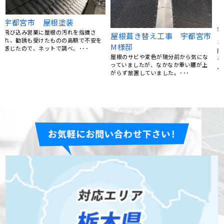
宇都宮市 H様邸 屋根葺き替
市
屋根塗装、棟鈑金交換、外壁
え工事
塗装 栃木県宇都宮市 N様
雨漏りが起きたため、地元できてくれ
5社くらい提案を聞きましたが、リフォ
るところを探していたところリフォー
ームの森さんが一番丁寧にご対応くだ
ムの森さんのホームページ･･･
さいました。 職人さん･･･