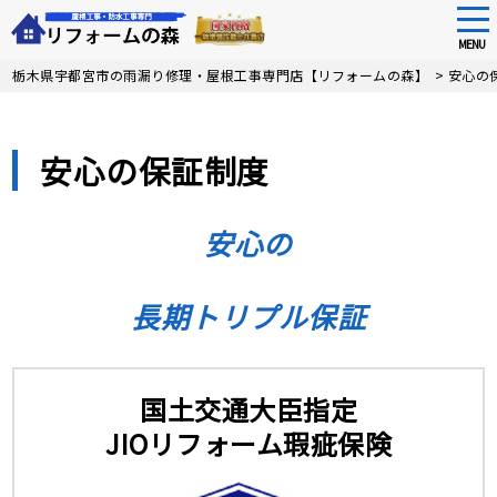
tog
nav
MENU
Skip
栃木県宇都宮市の雨漏り修理・屋根工事専門店【リフォームの森】
>
安心の
to
main
content
安心の保証制度
安心の
長期トリプル保証
国土交通大臣指定
JIOリフォーム瑕疵保険