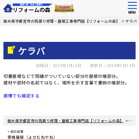
tog
nav
MENU
Skip
栃木県宇都宮市の雨漏り修理・屋根工事専門店【リフォームの森】
>
ケラバ
to
main
content
ケラバ
投稿日：2019年3月13日
更新日：2019年5月14日
切妻屋根などで雨樋がついていない部分の屋根の端部分。
建材や部材の名前ではなく、場所を示す言葉で妻側の端部分。
画像でも確認する
>
栃木県宇都宮市の雨漏り修理・屋根工事専門店【リフォームの森】
ケラ
< 前の記事
寄棟屋根（よせむねやね）