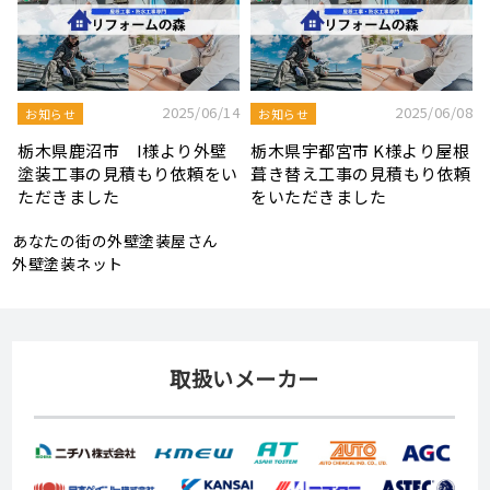
8
2025/08/19
2025/07/22
屋根工事ブログ
屋根工事ブログ
根
モルタル外壁の特徴と劣化症
令和7年度 結婚新生活支援補
頼
状、メンテナンス方法を解説
助金が実施されます！
あなたの街の外壁塗装屋さん
外壁塗装ネット
取扱いメーカー