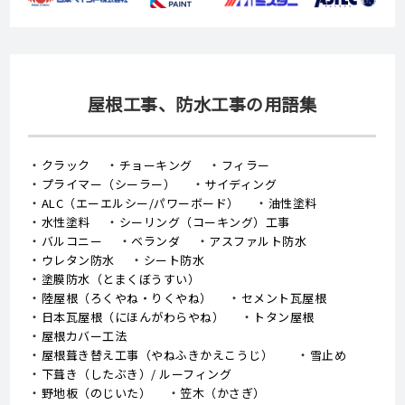
屋根工事、防水工事の用語集
クラック
チョーキング
フィラー
プライマー（シーラー）
サイディング
ALC（エーエルシー/パワーボード）
油性塗料
水性塗料
シーリング（コーキング）工事
バルコニー
ベランダ
アスファルト防水
ウレタン防水
シート防水
塗膜防水（とまくぼうすい）
陸屋根（ろくやね・りくやね）
セメント瓦屋根
日本瓦屋根（にほんがわらやね）
トタン屋根
屋根カバー工法
屋根葺き替え工事（やねふきかえこうじ）
雪止め
下葺き（したぶき）/ ルーフィング
野地板（のじいた）
笠木（かさぎ）