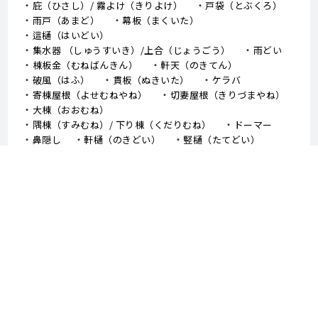
庇（ひさし）/ 霧よけ（きりよけ）
戸袋（とぶくろ）
雨戸（あまど）
幕板（まくいた）
這樋（はいどい）
集水器 （しゅうすいき）/上合（じょうごう）
雨どい
棟板金（むねばんきん）
軒天（のきてん）
破風（はふ）
貫板（ぬきいた）
ケラバ
寄棟屋根（よせむねやね）
切妻屋根（きりづまやね）
大棟（おおむね）
隅棟（すみむね）/ 下り棟（くだりむね）
ドーマー
鼻隠し
軒樋（のきどい）
竪樋（たてどい）
パラペット
FRP防水
アスファルトシングル
スレート
コロニアル