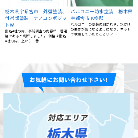
県
宇都宮市 屋根塗装
宇都宮市 H様邸 屋根葺き替
飛び込み営業に屋根の汚れを指摘さ
え工事
れ、勧誘も受けたものの高額で不安を
雨漏りが起きたため、地元できてくれ
感じたので、ネットで調べ、･･･
るところを探していたところリフォー
ムの森さんのホームページ･･･