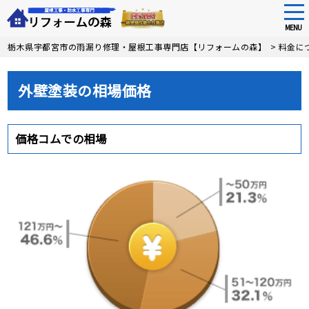
tog
nav
MENU
Skip
栃木県宇都宮市の雨漏り修理・屋根工事専門店【リフォームの森】
>
料金に
to
main
content
外壁塗装の相場価格
価格コムでの相場