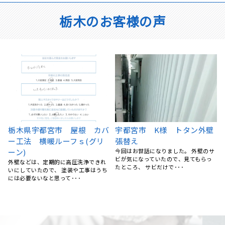
栃木のお客様の声
栃木県真岡市 屋根塗装・外
宇都宮市 H様邸 屋根葺き替
壁塗装 S様邸 ナノコンポ
え工事
サ
ジットW・ファイン4Fセラミ
雨漏りが起きたため、地元できてくれ
るところを探していたところリフォー
ック
ムの森さんのホームページ･･･
マイホーム、築20年以上が経っていま
した。 外壁のヒビ割れが目立ってきた
ので気になったのと、･･･