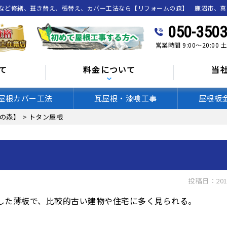
喰など修繕、葺き替え、張替え、カバー工法なら【リフォームの森】 鹿沼市、
050-3503
営業時間 9:00～20:00
て
料金について
当
屋根カバー工法
瓦屋根・漆喰工事
屋根板
の森】
>
トタン屋根
投稿日：201
を施した薄板で、比較的古い建物や住宅に多く見られる。