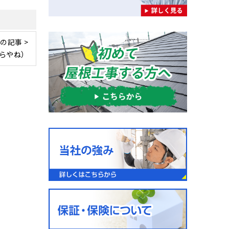
の記事 >
らやね）