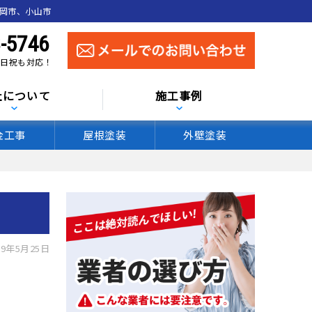
真岡市、小山市
-5746
 土日祝も対応！
社について
施工事例
金工事
屋根塗装
外壁塗装
9年5月25日