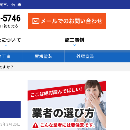
真岡市、小山市
-5746
 土日祝も対応！
社について
施工事例
金工事
屋根塗装
外壁塗装
ですか？
9年3月26日