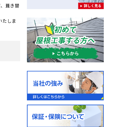
度、葺き替
いたしま