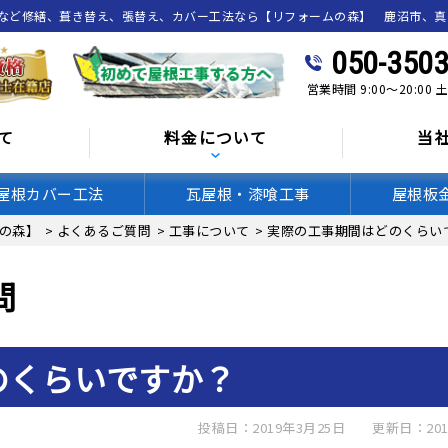
喰など修繕、葺き替え、張替え、カバー工法なら【リフォームの森】 鹿沼市、
050-3503
営業時間 9:00～20:00
て
料金について
当
屋根カバー工法
瓦屋根・漆喰工事
屋根板
の森】
>
よくあるご質問
>
工事について
>
実際の工事期間はどのくらい
問
のくらいですか？
投稿日：2019年3月25日
更新日：201