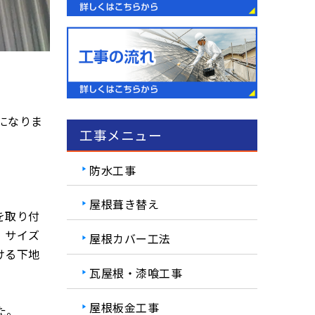
になりま
工事メニュー
防水工事
屋根葺き替え
を取り付
。サイズ
屋根カバー工法
ける下地
瓦屋根・漆喰工事
屋根板金工事
た。