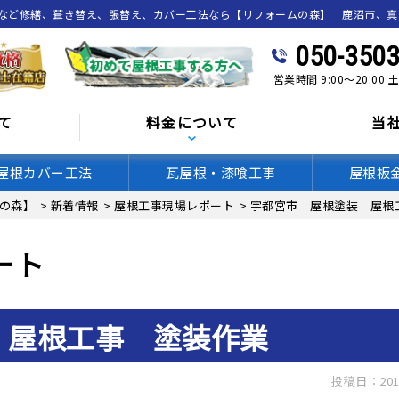
喰など修繕、葺き替え、張替え、カバー工法なら【リフォームの森】 鹿沼市、
050-3503
営業時間 9:00～20:00
て
料金について
当
屋根カバー工法
瓦屋根・漆喰工事
屋根板
の森】
>
新着情報
>
屋根工事現場レポート
>
宇都宮市 屋根塗装 屋根
ート
 屋根工事 塗装作業
投稿日：201