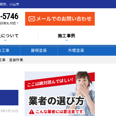
真岡市、小山市
-5746
 土日祝も対応！
社について
施工事例
金工事
屋根塗装
外壁塗装
工事 塗装作業
9年5月20日