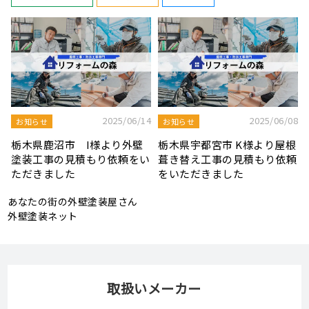
8
2025/08/19
2025/07/22
屋根工事ブログ
屋根工事ブログ
根
モルタル外壁の特徴と劣化症
令和7年度 結婚新生活支援補
頼
状、メンテナンス方法を解説
助金が実施されます！
あなたの街の外壁塗装屋さん
外壁塗装ネット
取扱いメーカー