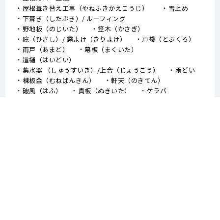
屋根葺き替え工事（やねふきかえこうじ）
雪止め
下葺き（したぶき）/ ルーフィング
野地板（のじいた）
笠木（かさぎ）
庇（ひさし）/ 霧よけ（きりよけ）
戸袋（とぶくろ）
雨戸（あまど）
幕板（まくいた）
這樋（はいどい）
集水器 （しゅうすいき）/上合（じょうごう）
雨どい
棟板金（むねばんきん）
軒天（のきてん）
破風（はふ）
貫板（ぬきいた）
ケラバ
寄棟屋根（よせむねやね）
切妻屋根（きりづまやね）
大棟（おおむね）
隅棟（すみむね）/ 下り棟（くだりむね）
ドーマー
鼻隠し
軒樋（のきどい）
竪樋（たてどい）
パラペット
FRP防水
アスファルトシングル
スレート
コロニアル