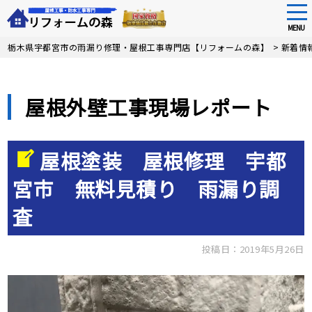
tog
nav
MENU
Skip
栃木県宇都宮市の雨漏り修理・屋根工事専門店【リフォームの森】
>
新着情
to
main
content
屋根外壁工事現場レポート
屋根塗装 屋根修理 宇都
宮市 無料見積り 雨漏り調
査
投稿日：2019年5月26日