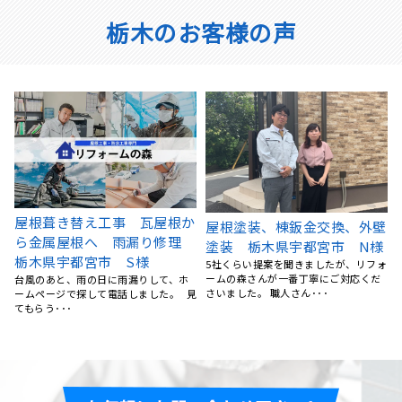
栃木のお客様の声
壁
宇都宮市 H様邸 屋根葺き替
栃木県宇都宮市 アパート屋
様
え工事
根工事 カバー工法
ォ
雨漏りが起きたため、地元できてくれ
アパートの住人さんから、雨漏りして
るところを探していたところリフォー
いるとの連絡を頂き、慌てて屋根工事
ムの森さんのホームページ･･･
業者を探したのですが、今･･･