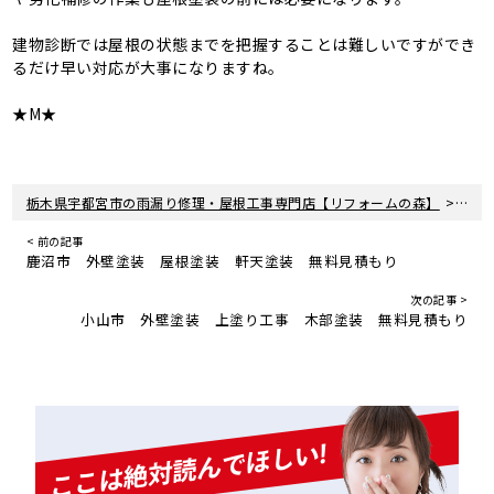
建物診断では屋根の状態までを把握することは難しいですができ
るだけ早い対応が大事になりますね。
★M★
>
栃木県宇都宮市の雨漏り修理・屋根工事専門店【リフォームの森】
新着
< 前の記事
鹿沼市 外壁塗装 屋根塗装 軒天塗装 無料見積もり
次の記事 >
小山市 外壁塗装 上塗り工事 木部塗装 無料見積もり