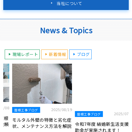
当社について
News & Topics
現場レポート
新着情報
ブログ
8
2025/08/19
2025/07/22
屋根工事ブログ
屋根工事ブログ
根
モルタル外壁の特徴と劣化症
令和7年度 結婚新生活支援補
頼
状、メンテナンス方法を解説
助金が実施されます！