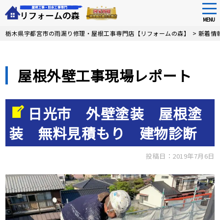
tog
nav
MENU
Skip
栃木県宇都宮市の雨漏り修理・屋根工事専門店【リフォームの森】
>
新着情
to
main
content
屋根外壁工事現場レポート
日光市 外壁塗装 屋根塗
装 無料見積もり 建物診断
投稿日：2019年7月6日