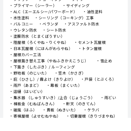
プライマー（シーラー）
サイディング
ALC（エーエルシー/パワーボード）
油性塗料
水性塗料
シーリング（コーキング）工事
バルコニー
ベランダ
アスファルト防水
ウレタン防水
シート防水
塗膜防水（とまくぼうすい）
陸屋根（ろくやね・りくやね）
セメント瓦屋根
日本瓦屋根（にほんがわらやね）
トタン屋根
屋根カバー工法
屋根葺き替え工事（やねふきかえこうじ）
雪止め
下葺き（したぶき）/ ルーフィング
野地板（のじいた）
笠木（かさぎ）
庇（ひさし）/ 霧よけ（きりよけ）
戸袋（とぶくろ）
雨戸（あまど）
幕板（まくいた）
這樋（はいどい）
集水器 （しゅうすいき）/上合（じょうごう）
雨どい
棟板金（むねばんきん）
軒天（のきてん）
破風（はふ）
貫板（ぬきいた）
ケラバ
寄棟屋根（よせむねやね）
切妻屋根（きりづまやね）
大棟（おおむね）
隅棟（すみむね）/ 下り棟（くだりむね）
ドーマー