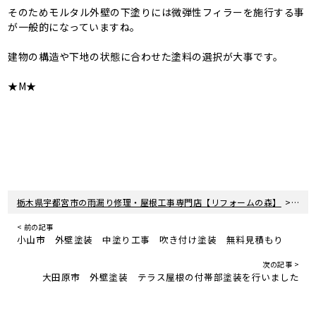
そのためモルタル外壁の下塗りには微弾性フィラーを施行する事
が一般的になっていますね。
建物の構造や下地の状態に合わせた塗料の選択が大事です。
★M★
>
栃木県宇都宮市の雨漏り修理・屋根工事専門店【リフォームの森】
新着
< 前の記事
小山市 外壁塗装 中塗り工事 吹き付け塗装 無料見積もり
次の記事 >
大田原市 外壁塗装 テラス屋根の付帯部塗装を行いました