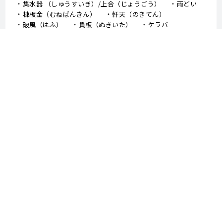
集水器 （しゅうすいき）/上合（じょうごう）
雨どい
棟板金（むねばんきん）
軒天（のきてん）
破風（はふ）
貫板（ぬきいた）
ケラバ
寄棟屋根（よせむねやね）
切妻屋根（きりづまやね）
大棟（おおむね）
隅棟（すみむね）/ 下り棟（くだりむね）
ドーマー
鼻隠し
軒樋（のきどい）
竪樋（たてどい）
パラペット
FRP防水
アスファルトシングル
スレート
コロニアル