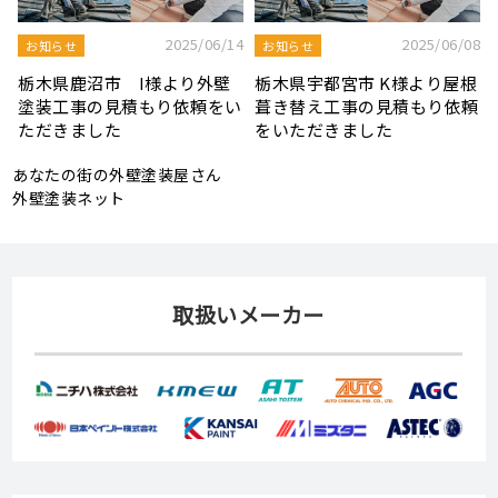
8
2025/08/19
2025/07/22
屋根工事ブログ
屋根工事ブログ
根
モルタル外壁の特徴と劣化症
令和7年度 結婚新生活支援補
頼
状、メンテナンス方法を解説
助金が実施されます！
あなたの街の外壁塗装屋さん
外壁塗装ネット
取扱いメーカー