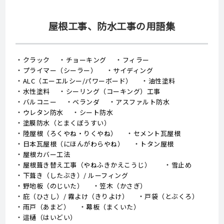
屋根工事、防水工事の用語集
クラック
チョーキング
フィラー
プライマー（シーラー）
サイディング
ALC（エーエルシー/パワーボード）
油性塗料
水性塗料
シーリング（コーキング）工事
バルコニー
ベランダ
アスファルト防水
ウレタン防水
シート防水
塗膜防水（とまくぼうすい）
陸屋根（ろくやね・りくやね）
セメント瓦屋根
日本瓦屋根（にほんがわらやね）
トタン屋根
屋根カバー工法
屋根葺き替え工事（やねふきかえこうじ）
雪止め
下葺き（したぶき）/ ルーフィング
野地板（のじいた）
笠木（かさぎ）
庇（ひさし）/ 霧よけ（きりよけ）
戸袋（とぶくろ）
雨戸（あまど）
幕板（まくいた）
這樋（はいどい）