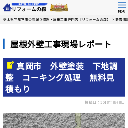
tog
nav
MENU
Skip
栃木県宇都宮市の雨漏り修理・屋根工事専門店【リフォームの森】
>
新着情
to
main
content
屋根外壁工事現場レポート
真岡市 外壁塗装 下地調
整 コーキング処理 無料見
積もり
投稿日：2019年8月8日