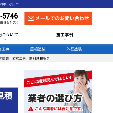
真岡市、小山市
-5746
 土日祝も対応！
社について
施工事例
金工事
屋根塗装
外壁塗装
ダ塗装 防水工事 無料見積もり
見積