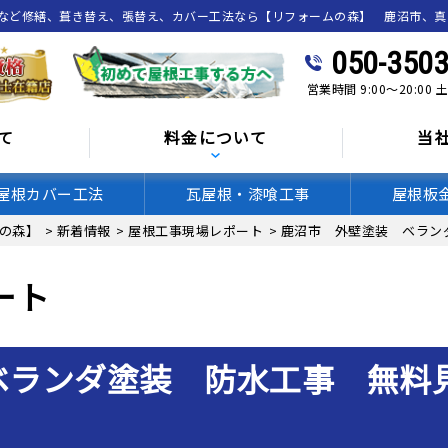
喰など修繕、葺き替え、張替え、カバー工法なら【リフォームの森】 鹿沼市、
050-3503
営業時間 9:00～20:00
て
料金について
当
屋根カバー工法
瓦屋根・漆喰工事
屋根板
の森】
>
新着情報
>
屋根工事現場レポート
>
鹿沼市 外壁塗装 ベラン
ート
ベランダ塗装 防水工事 無料