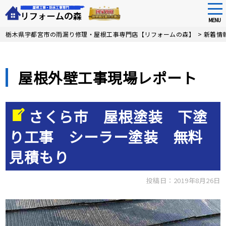
tog
nav
MENU
Skip
栃木県宇都宮市の雨漏り修理・屋根工事専門店【リフォームの森】
>
新着情
to
main
content
屋根外壁工事現場レポート
さくら市 屋根塗装 下塗
り工事 シーラー塗装 無料
見積もり
投稿日：2019年8月26日