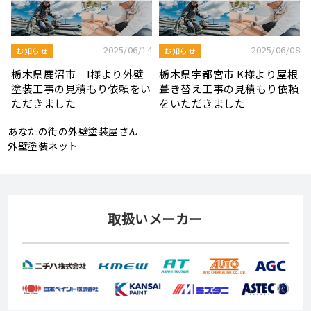
8
2025/08/19
2025/07/22
屋根工事ブログ
屋根工事ブログ
根
モルタル外壁の特徴と劣化症
令和7年度 結婚新生活支援補
頼
状、メンテナンス方法を解説
助金が実施されます！
あなたの街の外壁塗装屋さん
外壁塗装ネット
取扱いメーカー