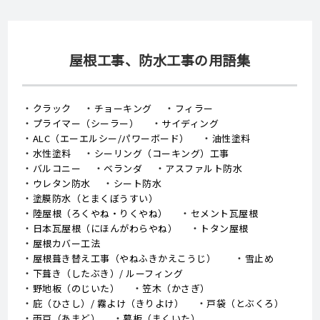
屋根工事、防水工事の用語集
クラック
チョーキング
フィラー
プライマー（シーラー）
サイディング
ALC（エーエルシー/パワーボード）
油性塗料
水性塗料
シーリング（コーキング）工事
バルコニー
ベランダ
アスファルト防水
ウレタン防水
シート防水
塗膜防水（とまくぼうすい）
陸屋根（ろくやね・りくやね）
セメント瓦屋根
日本瓦屋根（にほんがわらやね）
トタン屋根
屋根カバー工法
屋根葺き替え工事（やねふきかえこうじ）
雪止め
下葺き（したぶき）/ ルーフィング
野地板（のじいた）
笠木（かさぎ）
庇（ひさし）/ 霧よけ（きりよけ）
戸袋（とぶくろ）
雨戸（あまど）
幕板（まくいた）