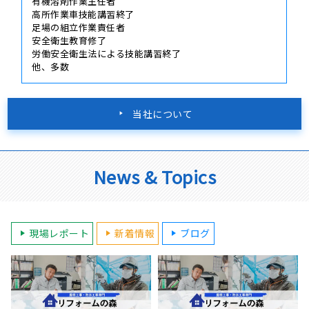
有機溶剤作業主任者
高所作業車技能講習終了
足場の組立作業責任者
安全衛生教育修了
労働安全衛生法による技能講習終了
他、多数
当社について
News & Topics
現場レポート
新着情報
ブログ