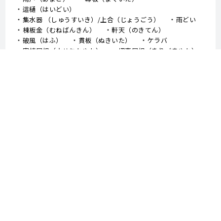
這樋（はいどい）
集水器 （しゅうすいき）/上合（じょうごう）
雨どい
棟板金（むねばんきん）
軒天（のきてん）
破風（はふ）
貫板（ぬきいた）
ケラバ
寄棟屋根（よせむねやね）
切妻屋根（きりづまやね）
大棟（おおむね）
隅棟（すみむね）/ 下り棟（くだりむね）
ドーマー
鼻隠し
軒樋（のきどい）
竪樋（たてどい）
パラペット
FRP防水
アスファルトシングル
スレート
コロニアル