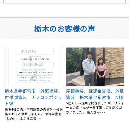
栃木のお客様の声
壁
栃木県真岡市 屋根塗装・外
宇都宮市 K様 トタン外壁
様
壁塗装 S様邸 ナノコンポ
張替え
ォ
ジットW・ファイン4Fセラミ
今回はお世話になりました。 外壁のサ
ビが気になっていたので、見てもらっ
ック
たところ、 サビだけで･･･
マイホーム、築20年以上が経っていま
した。 外壁のヒビ割れが目立ってきた