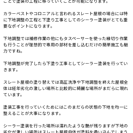
ことで塗装の工程に移っていくことが可能になります。
カラーベストやコロニアルと言われるスレート屋根の場合には特
に下地調整の工程と下塗り工事としてのシーラー塗装がとても重
要なポイントになります。
下地調整では補修作業の他にもタスペーサーを使った縁切り作業
も行うことが理想的で専用の部材を差し込むだけの簡単施工も魅
力ですね。
下地調整が完了したら下塗り工事としてシーラー塗装を行ってい
きます。
スレート屋根の塗り替えでは高圧洗浄や下地調整を終えた屋根全
体は経年劣化の激しい場所と比較的に綺麗な場所がまだらに現れ
ています。
塗装工事を行っていくためにはこのまだらの状態の下地を均一に
整えることが大事になります。
シーラー塗装を行った場所は濡れたような艶が残りますが下地の
劣化が激しい場所はスレート屋根自体が塗料を吸い込んでしまう