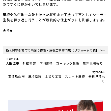
のですぐに艶が引いてしまいます。
屋根全体が均一な艶を持った状態まで下塗り工事としてシーラー
塗装を繰り返し行うことが最終的な仕上がりにも影響しますよ。
★M★
>
栃木県宇都宮市の雨漏り修理・屋根工事専門店【リフォームの森】
新着
< 前の記事
大田原市 外壁塗装 下地調整 コーキング処理 無料見積もり
次の記事 >
那須烏山市 屋根塗装 上塗り工事 スレート屋根 無料見積も
り