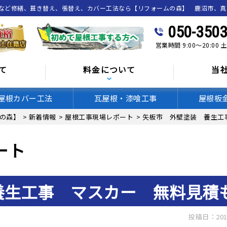
喰など修繕、葺き替え、張替え、カバー工法なら【リフォームの森】 鹿沼市、
050-3503
営業時間 9:00～20:00
て
料金について
当
屋根カバー工法
瓦屋根・漆喰工事
屋根板
の森】
>
新着情報
>
屋根工事現場レポート
>
矢板市 外壁塗装 養生工
ート
養生工事 マスカー 無料見積
投稿日：201