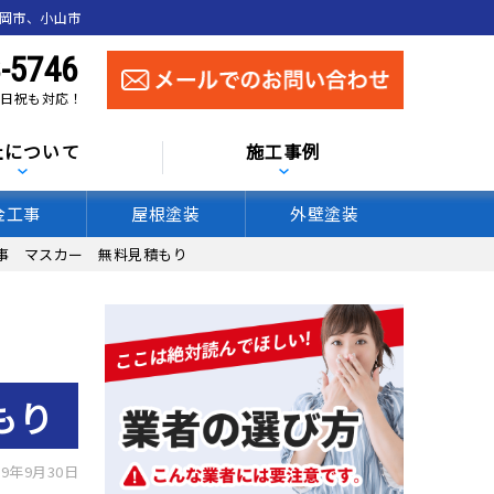
真岡市、小山市
-5746
 土日祝も対応！
社について
施工事例
金工事
屋根塗装
外壁塗装
事 マスカー 無料見積もり
もり
9年9月30日