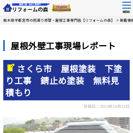
tog
nav
MENU
Skip
栃木県宇都宮市の雨漏り修理・屋根工事専門店【リフォームの森】
>
新着情
to
main
content
屋根外壁工事現場レポート
さくら市 屋根塗装 下塗
り工事 錆止め塗装 無料見
積もり
投稿日：2019年10月23日