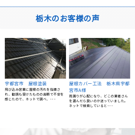
栃木のお客様の声
都
宇都宮市 K様 トタン外壁
宇都宮市 O様邸 防水工事
張替え
バルコニーから雨漏りが発生していた
ため、地元の業者さんで探していたと
今回はお世話になりました。 外壁のサ
ころ、リフォームの森さん･･･
ビが気になっていたので、見てもらっ
たところ、 サビだけで･･･