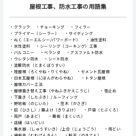
屋根工事、防水工事の用語集
クラック
チョーキング
フィラー
プライマー（シーラー）
サイディング
ALC（エーエルシー/パワーボード）
油性塗料
水性塗料
シーリング（コーキング）工事
バルコニー
ベランダ
アスファルト防水
ウレタン防水
シート防水
塗膜防水（とまくぼうすい）
陸屋根（ろくやね・りくやね）
セメント瓦屋根
日本瓦屋根（にほんがわらやね）
トタン屋根
屋根カバー工法
屋根葺き替え工事（やねふきかえこうじ）
雪止め
下葺き（したぶき）/ ルーフィング
野地板（のじいた）
笠木（かさぎ）
庇（ひさし）/ 霧よけ（きりよけ）
戸袋（とぶくろ）
雨戸（あまど）
幕板（まくいた）
這樋（はいどい）
集水器 （しゅうすいき）/上合（じょうごう）
雨どい
棟板金（むねばんきん）
軒天（のきてん）