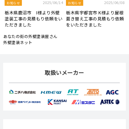
8
2025/08/19
2025/07/22
屋根工事ブログ
屋根工事ブログ
根
モルタル外壁の特徴と劣化症
令和7年度 結婚新生活支援補
頼
状、メンテナンス方法を解説
助金が実施されます！
あなたの街の外壁塗装屋さん
外壁塗装ネット
取扱いメーカー