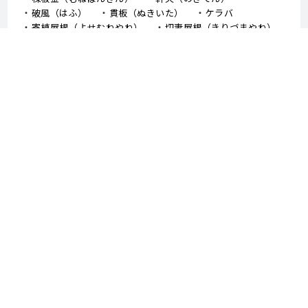
破風（はふ）
貫板（ぬきいた）
ケラバ
寄棟屋根（よせむねやね）
切妻屋根（きりづまやね）
大棟（おおむね）
隅棟（すみむね）/ 下り棟（くだりむね）
ドーマー
鼻隠し
軒樋（のきどい）
竪樋（たてどい）
パラペット
FRP防水
アスファルトシングル
スレート
コロニアル
050-3503-5746
Fax : 0287-47-6955