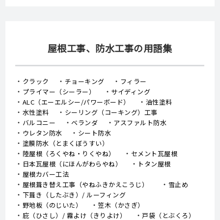
屋根工事、防水工事の用語集
クラック
チョーキング
フィラー
プライマー（シーラー）
サイディング
ALC（エーエルシー/パワーボード）
油性塗料
水性塗料
シーリング（コーキング）工事
バルコニー
ベランダ
アスファルト防水
ウレタン防水
シート防水
塗膜防水（とまくぼうすい）
陸屋根（ろくやね・りくやね）
セメント瓦屋根
日本瓦屋根（にほんがわらやね）
トタン屋根
屋根カバー工法
屋根葺き替え工事（やねふきかえこうじ）
雪止め
下葺き（したぶき）/ ルーフィング
野地板（のじいた）
笠木（かさぎ）
庇（ひさし）/ 霧よけ（きりよけ）
戸袋（とぶくろ）