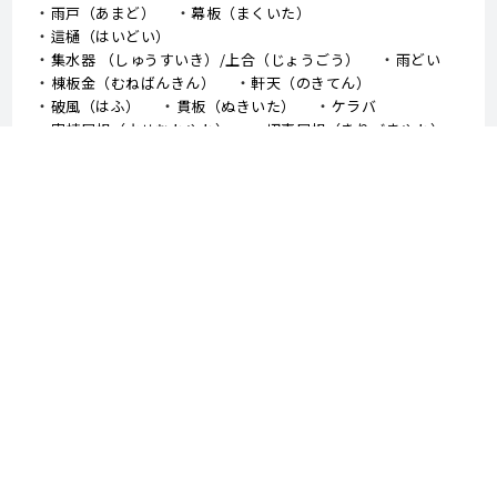
雨戸（あまど）
幕板（まくいた）
這樋（はいどい）
集水器 （しゅうすいき）/上合（じょうごう）
雨どい
棟板金（むねばんきん）
軒天（のきてん）
破風（はふ）
貫板（ぬきいた）
ケラバ
寄棟屋根（よせむねやね）
切妻屋根（きりづまやね）
大棟（おおむね）
隅棟（すみむね）/ 下り棟（くだりむね）
ドーマー
鼻隠し
軒樋（のきどい）
竪樋（たてどい）
パラペット
FRP防水
アスファルトシングル
スレート
コロニアル