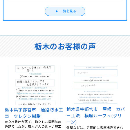
一覧を見る
栃木のお客様の声
バ
宇都宮市 O様邸 防水工事
栃木県真岡市 屋根塗装・外
バルコニーから雨漏りが発生していた
壁塗装 S様邸 ナノコンポ
ため、地元の業者さんで探していたと
ジットW・ファイン4Fセラミ
ころ、リフォームの森さん･･･