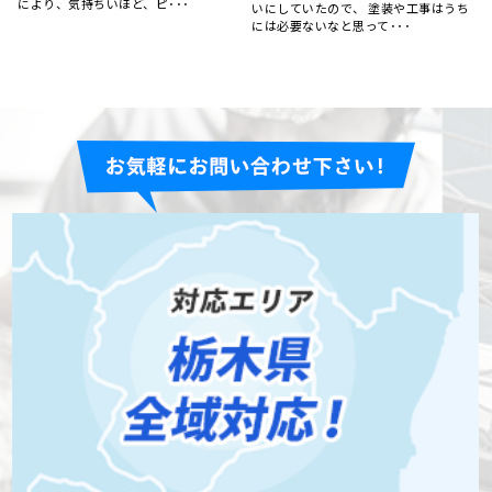
ック
ち
マイホーム、築20年以上が経っていま
した。 外壁のヒビ割れが目立ってきた
ので気になったのと、･･･