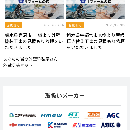
8
2025/08/19
2025/07/22
屋根工事ブログ
屋根工事ブログ
根
モルタル外壁の特徴と劣化症
令和7年度 結婚新生活支援補
頼
状、メンテナンス方法を解説
助金が実施されます！
あなたの街の外壁塗装屋さん
外壁塗装ネット
取扱いメーカー