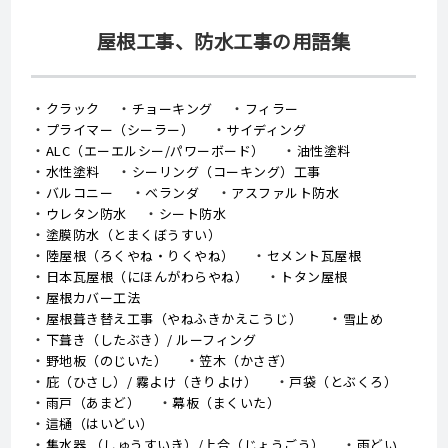
屋根工事、防水工事の用語集
クラック
チョーキング
フィラー
プライマー（シーラー）
サイディング
ALC（エーエルシー/パワーボード）
油性塗料
水性塗料
シーリング（コーキング）工事
バルコニー
ベランダ
アスファルト防水
ウレタン防水
シート防水
塗膜防水（とまくぼうすい）
陸屋根（ろくやね・りくやね）
セメント瓦屋根
日本瓦屋根（にほんがわらやね）
トタン屋根
屋根カバー工法
屋根葺き替え工事（やねふきかえこうじ）
雪止め
下葺き（したぶき）/ ルーフィング
野地板（のじいた）
笠木（かさぎ）
庇（ひさし）/ 霧よけ（きりよけ）
戸袋（とぶくろ）
雨戸（あまど）
幕板（まくいた）
這樋（はいどい）
集水器 （しゅうすいき）/上合（じょうごう）
雨どい