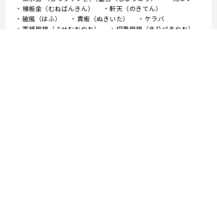
棟板金（むねばんきん）
軒天（のきてん）
破風（はふ）
貫板（ぬきいた）
ケラバ
寄棟屋根（よせむねやね）
切妻屋根（きりづまやね）
大棟（おおむね）
隅棟（すみむね）/ 下り棟（くだりむね）
ドーマー
鼻隠し
軒樋（のきどい）
竪樋（たてどい）
パラペット
FRP防水
アスファルトシングル
スレート
コロニアル
050-3503-5746