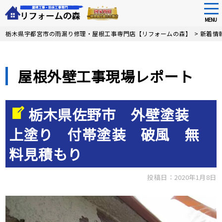
tog
nav
MENU
Skip
栃木県宇都宮市の雨漏り修理・屋根工事専門店【リフォームの森】
>
新着情
to
main
content
屋根外壁工事現場レポート
栃木県佐野市 外壁塗装
上塗り 付帯塗装 破風 無
料見積もり
投稿日：2020年1月8日