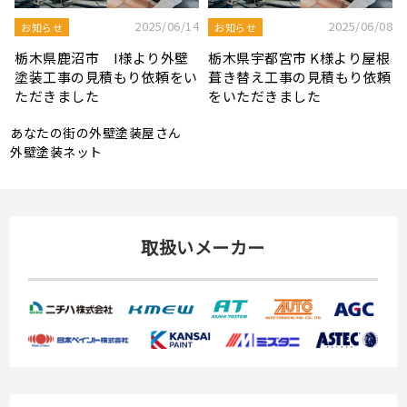
8
2025/08/19
2025/07/22
屋根工事ブログ
屋根工事ブログ
根
モルタル外壁の特徴と劣化症
令和7年度 結婚新生活支援補
頼
状、メンテナンス方法を解説
助金が実施されます！
あなたの街の外壁塗装屋さん
外壁塗装ネット
取扱いメーカー