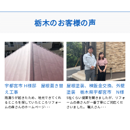
栃木のお客様の声
壁
屋根葺き替え工事 瓦屋根か
栃木県宇都宮市 外壁塗装、
様
ら金属屋根へ 雨漏り修理
付帯部塗装 ナノコンポジッ
ォ
栃木県宇都宮市 S様
トW
台風のあと、雨の日に雨漏りして、ホ
指名4社の内、事前調査の内容が一番適
ームページで探して電話しました。 見
格であると判断しました。 価格は指名
てもらう･･･
4社の内、上から二番･･･