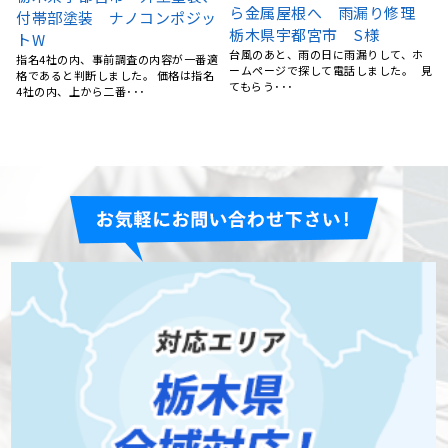
理
カバー工事、外壁塗装、庇補
宮市A様
修工事 栃木県宇都宮市 K
雨漏りが心配になり、どこの業者さん
を選んだら良いのか迷っていました。
ホ
様
ネットで検索していると･･･
 見
15年前にマイホームを購入してから、
特にお手入れはしておらず、ある時庇
が腐食しているのを見つ･･･