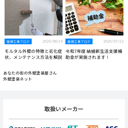
2025/0
お知らせ
5/07/22
2025/06/30
屋根工事ブログ
栃木県鹿沼市 I様より外
支援補
雨漏りを修理する方法と発生
塗装工事の見積もり依頼
原因について解説
ただきました
あなたの街の外壁塗装屋さん
外壁塗装ネット
取扱いメーカー