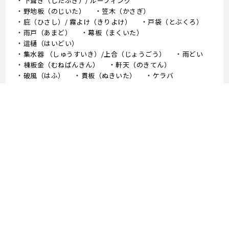
下葺き（したぶき）/ ルーフィング
野地板（のじいた）
笠木（かさぎ）
庇（ひさし）/ 霧よけ（きりよけ）
戸袋（とぶくろ）
雨戸（あまど）
幕板（まくいた）
這樋（はいどい）
集水器 （しゅうすいき）/上合（じょうごう）
雨どい
棟板金（むねばんきん）
軒天（のきてん）
破風（はふ）
貫板（ぬきいた）
ケラバ
寄棟屋根（よせむねやね）
切妻屋根（きりづまやね）
大棟（おおむね）
隅棟（すみむね）/ 下り棟（くだりむね）
ドーマー
鼻隠し
軒樋（のきどい）
竪樋（たてどい）
パラペット
FRP防水
アスファルトシングル
スレート
コロニアル