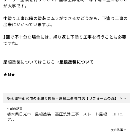
が大事です。
中塗り工事以降の塗装にムラができるかどうかも、下塗り工事の
出来にかかっていますよ。
1回で不十分な場合には、繰り返し下塗り工事を行うことも必要
ですね。
屋根塗装についてはこちら→
屋根塗装について
★M★
>
栃木県宇都宮市の雨漏り修理・屋根工事専門店【リフォームの森】
新着
< 前の記事
栃木県日光市 屋根塗装 高圧洗浄工事 スレート屋根 コロニ
アル
次の記事 >