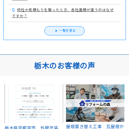
Q.
何社か見積もりを取ったとき、各社面積が違うのはなぜ
ですか？
一覧を見る
栃木のお客様の声
か
ベランダFRP防水工事、屋根
屋根カバー工法 栃木県宇都