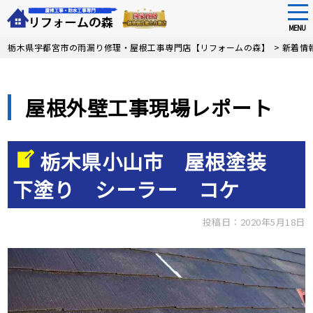
tog
nav
MENU
Skip
栃木県宇都宮市の雨漏り修理・屋根工事専門店【リフォームの森】
>
新着情
to
main
content
屋根外壁工事現場レポート
栃木県小山市 屋根塗装
下塗り シーラー コケ
投稿日：2020年5月18日