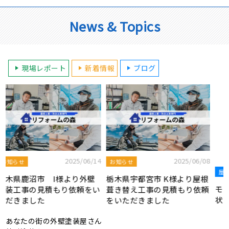
News & Topics
現場レポート
新着情報
ブログ
2025/08/19
屋根工事ブログ
8
2025/07/22
屋根工事ブログ
モルタル外壁の特徴と劣化症
根
令和7年度 結婚新生活支援補
状、メンテナンス方法を解説
頼
助金が実施されます！
あなたの街の外壁塗装屋さん