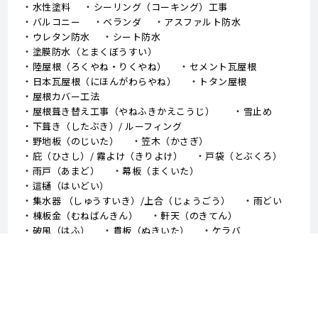
水性塗料
シーリング（コーキング）工事
バルコニー
ベランダ
アスファルト防水
ウレタン防水
シート防水
塗膜防水（とまくぼうすい）
陸屋根（ろくやね・りくやね）
セメント瓦屋根
日本瓦屋根（にほんがわらやね）
トタン屋根
屋根カバー工法
屋根葺き替え工事（やねふきかえこうじ）
雪止め
下葺き（したぶき）/ ルーフィング
野地板（のじいた）
笠木（かさぎ）
庇（ひさし）/ 霧よけ（きりよけ）
戸袋（とぶくろ）
雨戸（あまど）
幕板（まくいた）
這樋（はいどい）
集水器 （しゅうすいき）/上合（じょうごう）
雨どい
棟板金（むねばんきん）
軒天（のきてん）
破風（はふ）
貫板（ぬきいた）
ケラバ
寄棟屋根（よせむねやね）
切妻屋根（きりづまやね）
大棟（おおむね）
隅棟（すみむね）/ 下り棟（くだりむね）
ドーマー
鼻隠し
軒樋（のきどい）
竪樋（たてどい）
パラペット
FRP防水
アスファルトシングル