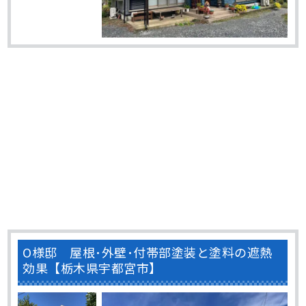
O様邸 屋根･外壁･付帯部塗装と塗料の遮熱
効果【栃木県宇都宮市】