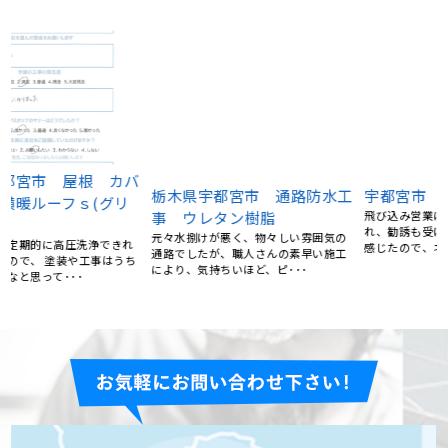
宇都宮市 屋根塗装
バ
栃木県宇都宮市 通路防水工
飛び込み営業に屋根の汚れを指摘さ
事 ウレタン樹脂
れ、勧誘も受けたものの高額で不安を
感じたので、ネットで調べ、･･･
元々水捌けが悪く、物々しい雰囲気の
通路でしたが、職人さんの素早い施工
により、気持ちいほど、ピ･･･
ち