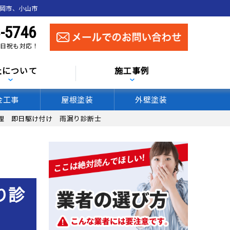
真岡市、小山市
-5746
 土日祝も対応！
社について
施工事例
金工事
屋根塗装
外壁塗装
理 即日駆け付け 雨漏り診断士
り診