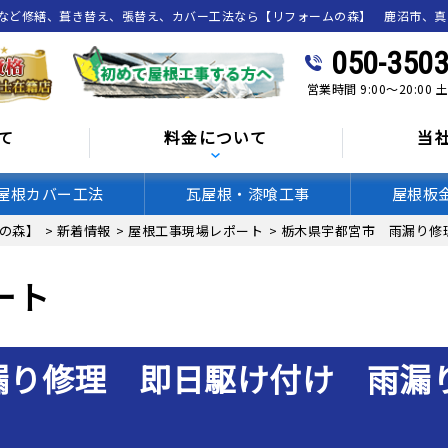
喰など修繕、葺き替え、張替え、カバー工法なら【リフォームの森】 鹿沼市、
050-3503
営業時間 9:00～20:00
て
料金について
当
屋根カバー工法
瓦屋根・漆喰工事
屋根板
の森】
>
新着情報
>
屋根工事現場レポート
>
栃木県宇都宮市 雨漏り修
ート
漏り修理 即日駆け付け 雨漏