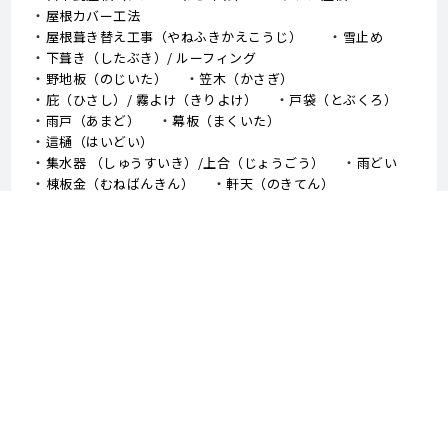
屋根カバー工法
屋根葺き替え工事（やねふきかえこうじ）
雪止め
下葺き（したぶき）/ ルーフィング
野地板（のじいた）
笠木（かさぎ）
庇（ひさし）/ 霧よけ（きりよけ）
戸袋（とぶくろ）
雨戸（あまど）
幕板（まくいた）
這樋（はいどい）
集水器 （しゅうすいき）/上合（じょうごう）
雨どい
棟板金（むねばんきん）
軒天（のきてん）
破風（はふ）
貫板（ぬきいた）
ケラバ
寄棟屋根（よせむねやね）
切妻屋根（きりづまやね）
大棟（おおむね）
隅棟（すみむね）/ 下り棟（くだりむね）
ドーマー
鼻隠し
軒樋（のきどい）
竪樋（たてどい）
パラペット
FRP防水
アスファルトシングル
スレート
コロニアル