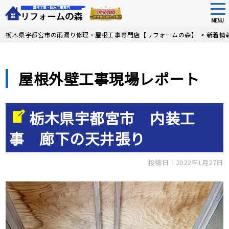
tog
nav
MENU
Skip
栃木県宇都宮市の雨漏り修理・屋根工事専門店【リフォームの森】
>
新着情
to
main
content
屋根外壁工事現場レポート
栃木県宇都宮市 内装工
事 廊下の天井張り
投稿日：2022年1月27日