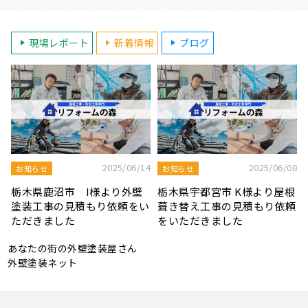
現場レポート
新着情報
ブログ
8
2025/08/19
2025/07/22
屋根工事ブログ
屋根工事ブログ
根
モルタル外壁の特徴と劣化症
令和7年度 結婚新生活支援補
頼
状、メンテナンス方法を解説
助金が実施されます！
あなたの街の外壁塗装屋さん
外壁塗装ネット