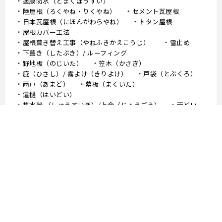
塗膜防水（とまくぼうすい）
陸屋根（ろくやね・りくやね）
セメント瓦屋根
日本瓦屋根（にほんがわらやね）
トタン屋根
屋根カバー工法
屋根葺き替え工事（やねふきかえこうじ）
雪止め
下葺き（したぶき）/ ルーフィング
野地板（のじいた）
笠木（かさぎ）
庇（ひさし）/ 霧よけ（きりよけ）
戸袋（とぶくろ）
雨戸（あまど）
幕板（まくいた）
這樋（はいどい）
集水器 （しゅうすいき）/上合（じょうごう）
雨どい
棟板金（むねばんきん）
軒天（のきてん）
破風（はふ）
貫板（ぬきいた）
ケラバ
寄棟屋根（よせむねやね）
切妻屋根（きりづまやね）
大棟（おおむね）
隅棟（すみむね）/ 下り棟（くだりむね）
ドーマー
鼻隠し
軒樋（のきどい）
竪樋（たてどい）
パラペット
FRP防水
アスファルトシングル
スレート
コロニアル