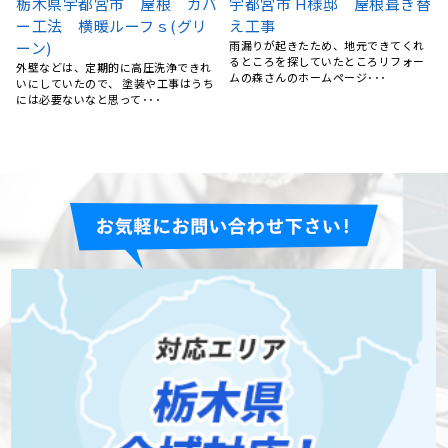
替
ベランダFRP防水工事、屋根
屋根カバー工法 栃木県宇都
カバー工事、外壁塗装、庇補
宮市A様
修工事 栃木県宇都宮市 K
雨漏りが心配になり、どこの業者さん
を選んだら良いのか迷っていました。
様
ネットで検索していると･･･
15年前にマイホームを購入してから、
特にお手入れはしておらず、ある時庇
が腐食しているのを見つ･･･