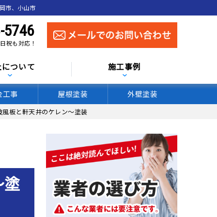
真岡市、小山市
-5746
 土日祝も対応！
社について
施工事例
金工事
屋根塗装
外壁塗装
破風板と軒天井のケレン〜塗装
〜塗