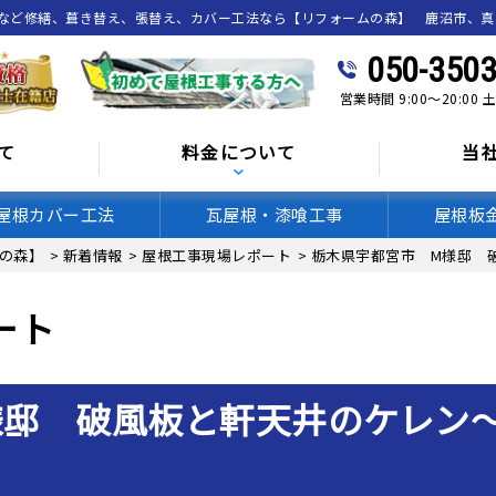
喰など修繕、葺き替え、張替え、カバー工法なら【リフォームの森】 鹿沼市、
050-3503
営業時間 9:00～20:00
て
料金について
当
屋根カバー工法
瓦屋根・漆喰工事
屋根板
の森】
>
新着情報
>
屋根工事現場レポート
>
栃木県宇都宮市 M様邸 
ート
様邸 破風板と軒天井のケレン