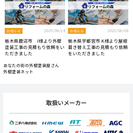
8
2025/08/19
2025/07/22
屋根工事ブログ
屋根工事ブログ
根
モルタル外壁の特徴と劣化症
令和7年度 結婚新生活支援補
頼
状、メンテナンス方法を解説
助金が実施されます！
あなたの街の外壁塗装屋さん
外壁塗装ネット
取扱いメーカー