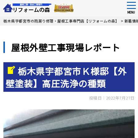
tog
nav
MENU
Skip
栃木県宇都宮市の雨漏り修理・屋根工事専門店【リフォームの森】
>
新着情
to
main
content
屋根外壁工事現場レポート
栃木県宇都宮市Ｋ様邸【外
壁塗装】高圧洗浄の種類
投稿日：2022年7月27日