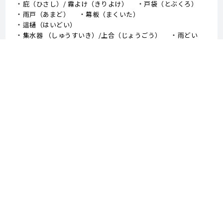
庇（ひさし）/ 霧よけ（きりよけ）
戸袋（とぶくろ）
雨戸（あまど）
幕板（まくいた）
這樋（はいどい）
集水器 （しゅうすいき）/上合（じょうごう）
雨どい
棟板金（むねばんきん）
軒天（のきてん）
破風（はふ）
貫板（ぬきいた）
ケラバ
寄棟屋根（よせむねやね）
切妻屋根（きりづまやね）
大棟（おおむね）
隅棟（すみむね）/ 下り棟（くだりむね）
ドーマー
鼻隠し
軒樋（のきどい）
竪樋（たてどい）
パラペット
FRP防水
アスファルトシングル
スレート
コロニアル