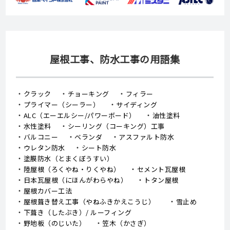
屋根工事、防水工事の用語集
クラック
チョーキング
フィラー
プライマー（シーラー）
サイディング
ALC（エーエルシー/パワーボード）
油性塗料
水性塗料
シーリング（コーキング）工事
バルコニー
ベランダ
アスファルト防水
ウレタン防水
シート防水
塗膜防水（とまくぼうすい）
陸屋根（ろくやね・りくやね）
セメント瓦屋根
日本瓦屋根（にほんがわらやね）
トタン屋根
屋根カバー工法
屋根葺き替え工事（やねふきかえこうじ）
雪止め
下葺き（したぶき）/ ルーフィング
野地板（のじいた）
笠木（かさぎ）