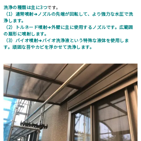
洗浄の種類は主に3つ
です。
（1）通常噴射➔ノズルの先端が回転して、より強力な水圧で洗
浄します。
（2）トルネード噴射➔外壁に主に使用するノズルです。広範囲
の扇形に噴射します。
（3）バイオ噴射➔バイオ洗浄液という特殊な液体を使用しま
す。頑固な苔やカビを浮かせて洗浄します。