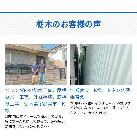
栃木のお客様の声
屋根塗装、棟鈑金交換、外壁
バルコニー防水塗装 栃木県
塗装 栃木県宇都宮市 N様
宇都宮市 K様邸
サ
5社くらい提案を聞きましたが、リフォ
バルコニーの塗装の剥がれや、水はけ
ームの森さんが一番丁寧にご対応くだ
の悪さが気になるようになり、ネット
さいました。 職人さん･･･
で検索していたところリフ･･･