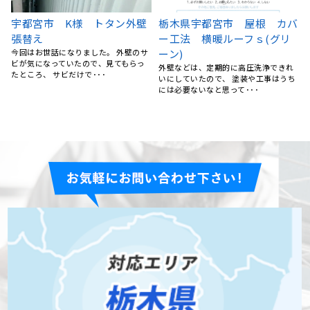
バ
栃木県真岡市 屋根塗装・外
栃木県宇都宮市 アパート屋
壁塗装 S様邸 ナノコンポ
根工事 カバー工法
ジットW・ファイン4Fセラミ
アパートの住人さんから、雨漏りして
いるとの連絡を頂き、慌てて屋根工事
ック
業者を探したのですが、今･･･
ち
マイホーム、築20年以上が経っていま
した。 外壁のヒビ割れが目立ってきた
ので気になったのと、･･･