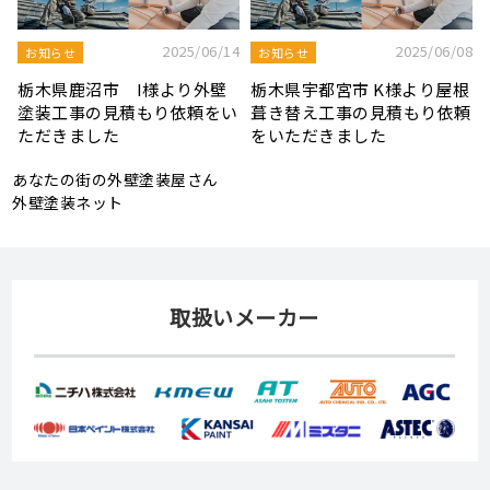
8
2025/08/19
2025/07/22
屋根工事ブログ
屋根工事ブログ
根
モルタル外壁の特徴と劣化症
令和7年度 結婚新生活支援補
頼
状、メンテナンス方法を解説
助金が実施されます！
あなたの街の外壁塗装屋さん
外壁塗装ネット
取扱いメーカー