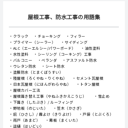
屋根工事、防水工事の用語集
クラック
チョーキング
フィラー
プライマー（シーラー）
サイディング
ALC（エーエルシー/パワーボード）
油性塗料
水性塗料
シーリング（コーキング）工事
バルコニー
ベランダ
アスファルト防水
ウレタン防水
シート防水
塗膜防水（とまくぼうすい）
陸屋根（ろくやね・りくやね）
セメント瓦屋根
日本瓦屋根（にほんがわらやね）
トタン屋根
屋根カバー工法
屋根葺き替え工事（やねふきかえこうじ）
雪止め
下葺き（したぶき）/ ルーフィング
野地板（のじいた）
笠木（かさぎ）
庇（ひさし）/ 霧よけ（きりよけ）
戸袋（とぶくろ）
雨戸（あまど）
幕板（まくいた）
這樋（はいどい）