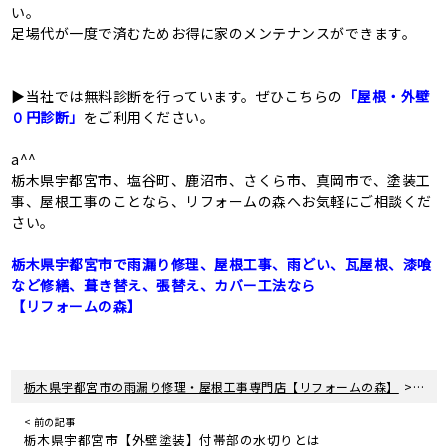
い。
足場代が一度で済むためお得に家のメンテナンスができます。
▶当社では無料診断を行っています。ぜひこちらの
「屋根・外壁
０円診断」
をご利用ください。
a^^
栃木県宇都宮市、塩谷町、鹿沼市、さくら市、真岡市で、塗装工
事、屋根工事のことなら、リフォームの森へお気軽にご相談くだ
さい。
栃木県宇都宮市で雨漏り修理、屋根工事、雨どい、瓦屋根、漆喰
など修繕、葺き替え、張替え、カバー工法なら
【リフォームの森】
>
栃木県宇都宮市の雨漏り修理・屋根工事専門店【リフォームの森】
新着
< 前の記事
栃木県宇都宮市【外壁塗装】付帯部の水切りとは