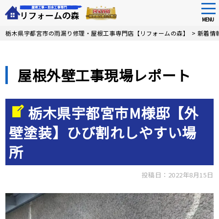
tog
nav
MENU
Skip
栃木県宇都宮市の雨漏り修理・屋根工事専門店【リフォームの森】
>
新着情
to
main
content
屋根外壁工事現場レポート
栃木県宇都宮市M様邸【外
壁塗装】ひび割れしやすい場
所
投稿日：2022年8月15日