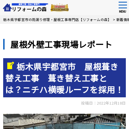
tog
nav
MENU
Skip
栃木県宇都宮市の雨漏り修理・屋根工事専門店【リフォームの森】
>
新着情
to
main
content
屋根外壁工事現場レポート
栃木県宇都宮市 屋根葺き
替え工事 葺き替え工事と
は？ニチハ横暖ルーフを採用！
投稿日：2022年12月18日