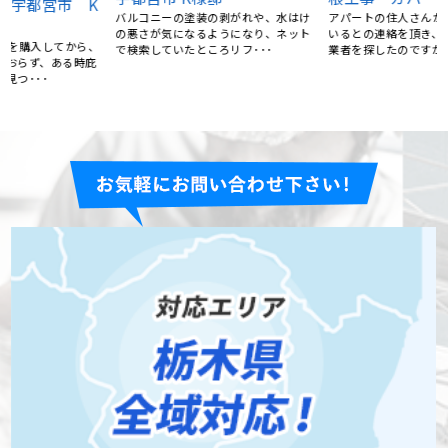
バルコニーの塗装の剥がれや、水はけ
アパートの住人さんから、雨漏りして
の悪さが気になるようになり、ネット
いるとの連絡を頂き、慌てて屋根工事
で検索していたところリフ･･･
業者を探したのですが、今･･･
、