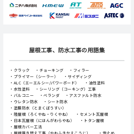
屋根工事、防水工事の用語集
クラック
チョーキング
フィラー
プライマー（シーラー）
サイディング
ALC（エーエルシー/パワーボード）
油性塗料
水性塗料
シーリング（コーキング）工事
バルコニー
ベランダ
アスファルト防水
ウレタン防水
シート防水
塗膜防水（とまくぼうすい）
陸屋根（ろくやね・りくやね）
セメント瓦屋根
日本瓦屋根（にほんがわらやね）
トタン屋根
屋根カバー工法
屋根葺き替え工事（やねふきかえこうじ）
雪止め