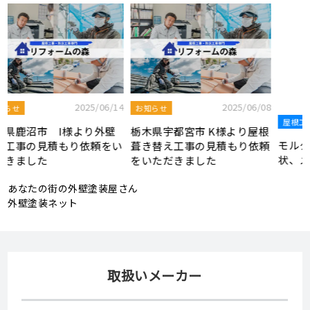
2025/08/19
屋根工事ブログ
8
2025/07/22
屋根工事ブログ
モルタル外壁の特徴と劣化症
根
令和7年度 結婚新生活支援補
状、メンテナンス方法を解説
頼
助金が実施されます！
あなたの街の外壁塗装屋さん
外壁塗装ネット
取扱いメーカー