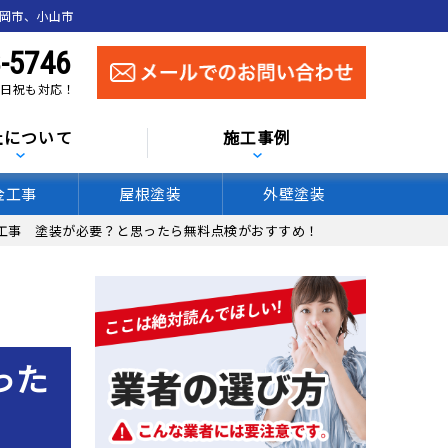
真岡市、小山市
-5746
 土日祝も対応！
社について
施工事例
金工事
屋根塗装
外壁塗装
工事 塗装が必要？と思ったら無料点検がおすすめ！
った