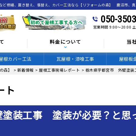
喰など修繕、葺き替え、張替え、カバー工法なら【リフォームの森】 鹿沼市、
050-3503
営業時間 9:00～20:00
て
料金について
当
屋根カバー工法
瓦屋根・漆喰工事
屋根板
の森】
>
新着情報
>
屋根工事現場レポート
>
栃木県宇都宮市 外壁塗装
ート
壁塗装工事 塗装が必要？と思