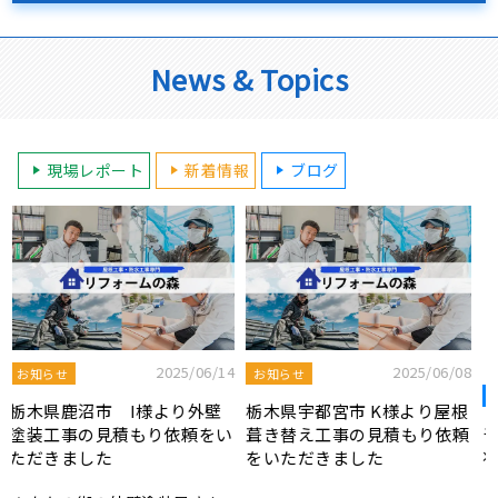
News & Topics
現場レポート
新着情報
ブログ
2025/08/19
屋根工事ブログ
8
2025/07/22
屋根工事ブログ
モルタル外壁の特徴と劣化症
根
令和7年度 結婚新生活支援補
状、メンテナンス方法を解説
頼
助金が実施されます！
あなたの街の外壁塗装屋さん