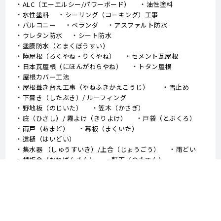
水性塗料
シーリング（コーキング）工事
バルコニー
ベランダ
アスファルト防水
ウレタン防水
シート防水
塗膜防水（とまくぼうすい）
陸屋根（ろくやね・りくやね）
セメント瓦屋根
日本瓦屋根（にほんがわらやね）
トタン屋根
屋根カバー工法
屋根葺き替え工事（やねふきかえこうじ）
雪止め
下葺き（したぶき）/ ルーフィング
野地板（のじいた）
笠木（かさぎ）
庇（ひさし）/ 霧よけ（きりよけ）
戸袋（とぶくろ）
雨戸（あまど）
幕板（まくいた）
這樋（はいどい）
集水器 （しゅうすいき）/上合（じょうごう）
雨どい
棟板金（むねばんきん）
軒天（のきてん）
破風（はふ）
貫板（ぬきいた）
ケラバ
寄棟屋根（よせむねやね）
切妻屋根（きりづまやね）
大棟（おおむね）
隅棟（すみむね）/ 下り棟（くだりむね）
ドーマー
鼻隠し
軒樋（のきどい）
竪樋（たてどい）
パラペット
FRP防水
アスファルトシングル