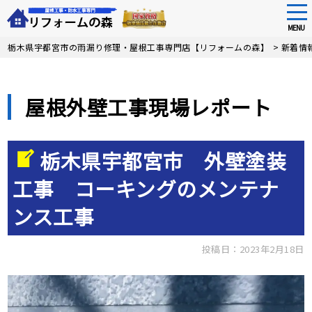
tog
nav
MENU
Skip
栃木県宇都宮市の雨漏り修理・屋根工事専門店【リフォームの森】
>
新着情
to
main
content
屋根外壁工事現場レポート
栃木県宇都宮市 外壁塗装
工事 コーキングのメンテナ
ンス工事
投稿日：2023年2月18日