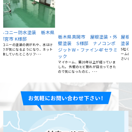
栃木県真岡市 屋根塗装・外
屋根塗装、棟鈑金交換、外壁
県
壁塗装 S様邸 ナノコンポ
塗装 栃木県宇都宮市 N様
ジットW・ファイン4Fセラミ
5社くらい提案を聞きましたが、リフォ
ームの森さんが一番丁寧にご対応くだ
ック
さいました。 職人さん･･･
マイホーム、築20年以上が経っていま
した。 外壁のヒビ割れが目立ってきた
ので気になったのと、･･･