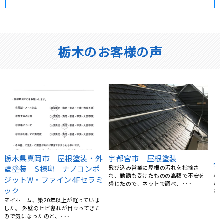
栃木のお客様の声
宇都宮市 O様邸 防水工事
栃木県宇都宮市 屋根 カバ
バルコニーから雨漏りが発生していた
ー工法 横暖ルーフｓ(グリ
ため、地元の業者さんで探していたと
ーン)
ころ、リフォームの森さん･･･
外壁などは、定期的に高圧洗浄できれ
いにしていたので、 塗装や工事はうち
には必要ないなと思って･･･