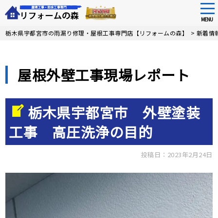
tog
nav
MENU
Skip
栃木県宇都宮市の雨漏り修理・屋根工事専門店【リフォームの森】
>
新着情
to
main
content
屋根外壁工事現場レポート
栃木県宇都宮市 外壁塗装
工事 高圧洗浄の目的
投稿日：2023年2月24日