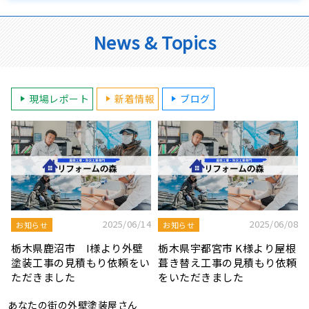
News & Topics
現場レポート
新着情報
ブログ
8
2025/08/19
2025/07/22
屋根工事ブログ
屋根工事ブログ
根
モルタル外壁の特徴と劣化症
令和7年度 結婚新生活支援補
頼
状、メンテナンス方法を解説
助金が実施されます！
あなたの街の外壁塗装屋さん