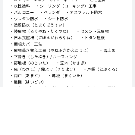
水性塗料
シーリング（コーキング）工事
バルコニー
ベランダ
アスファルト防水
ウレタン防水
シート防水
塗膜防水（とまくぼうすい）
陸屋根（ろくやね・りくやね）
セメント瓦屋根
日本瓦屋根（にほんがわらやね）
トタン屋根
屋根カバー工法
屋根葺き替え工事（やねふきかえこうじ）
雪止め
下葺き（したぶき）/ ルーフィング
野地板（のじいた）
笠木（かさぎ）
庇（ひさし）/ 霧よけ（きりよけ）
戸袋（とぶくろ）
雨戸（あまど）
幕板（まくいた）
這樋（はいどい）
集水器 （しゅうすいき）/上合（じょうごう）
雨どい
棟板金（むねばんきん）
軒天（のきてん）
破風（はふ）
貫板（ぬきいた）
ケラバ
寄棟屋根（よせむねやね）
切妻屋根（きりづまやね）
大棟（おおむね）
隅棟（すみむね）/ 下り棟（くだりむね）
ドーマー
鼻隠し
軒樋（のきどい）
竪樋（たてどい）
パラペット
FRP防水
アスファルトシングル