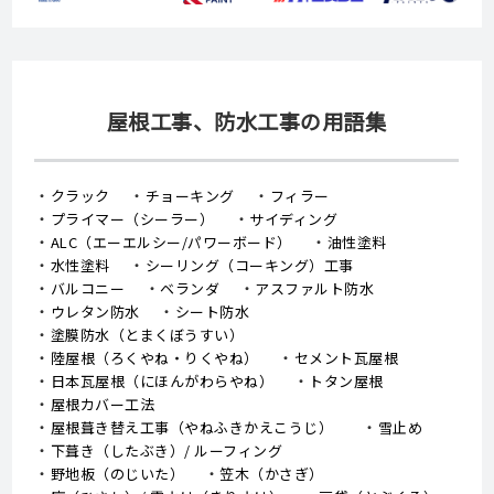
屋根工事、防水工事の用語集
クラック
チョーキング
フィラー
プライマー（シーラー）
サイディング
ALC（エーエルシー/パワーボード）
油性塗料
水性塗料
シーリング（コーキング）工事
バルコニー
ベランダ
アスファルト防水
ウレタン防水
シート防水
塗膜防水（とまくぼうすい）
陸屋根（ろくやね・りくやね）
セメント瓦屋根
日本瓦屋根（にほんがわらやね）
トタン屋根
屋根カバー工法
屋根葺き替え工事（やねふきかえこうじ）
雪止め
下葺き（したぶき）/ ルーフィング
野地板（のじいた）
笠木（かさぎ）