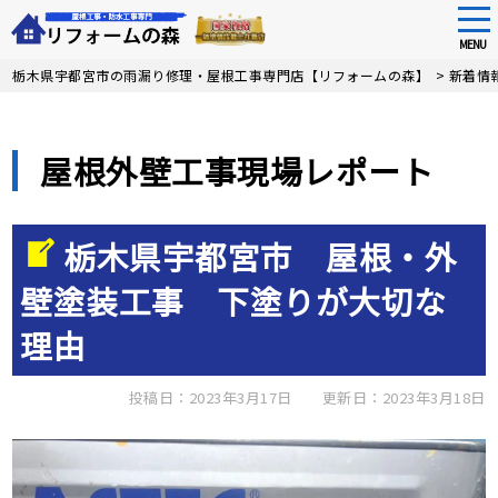
tog
nav
MENU
Skip
栃木県宇都宮市の雨漏り修理・屋根工事専門店【リフォームの森】
>
新着情
to
main
content
屋根外壁工事現場レポート
栃木県宇都宮市 屋根・外
壁塗装工事 下塗りが大切な
理由
投稿日：2023年3月17日
更新日：2023年3月18日