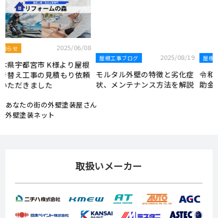
2025/07/22
屋根工事ブログ
8
2025/08/19
屋根工事ブログ
令和7年度 結婚新生活支援補
根
モルタル外壁の特徴と劣化症
助金が実施されます！
頼
状、メンテナンス方法を解説
あなたの街の外壁塗装屋さん
外壁塗装ネット
取扱いメーカー