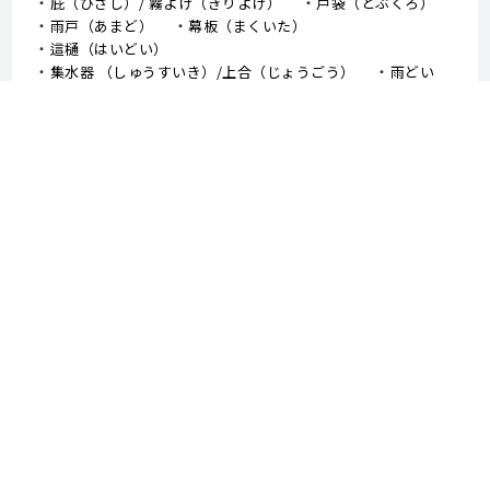
庇（ひさし）/ 霧よけ（きりよけ）
戸袋（とぶくろ）
雨戸（あまど）
幕板（まくいた）
這樋（はいどい）
集水器 （しゅうすいき）/上合（じょうごう）
雨どい
棟板金（むねばんきん）
軒天（のきてん）
破風（はふ）
貫板（ぬきいた）
ケラバ
寄棟屋根（よせむねやね）
切妻屋根（きりづまやね）
大棟（おおむね）
隅棟（すみむね）/ 下り棟（くだりむね）
ドーマー
鼻隠し
軒樋（のきどい）
竪樋（たてどい）
パラペット
FRP防水
アスファルトシングル
スレート
コロニアル