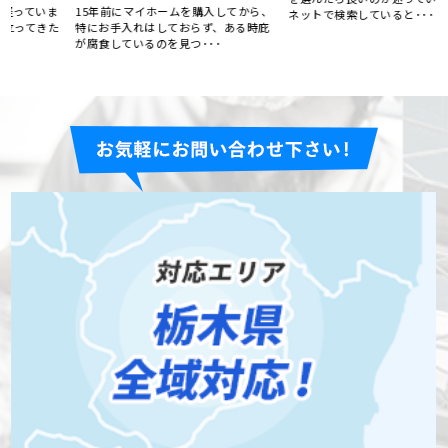
様
ネットで検索していると･･･
15年前にマイホームを購入してから、
た
特にお手入れはしておらず、ある時庇
が腐食しているのを見つ･･･