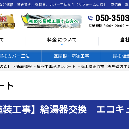
喰など修繕、葺き替え、張替え、カバー工法なら【リフォームの森】 鹿沼市、
050-3503
営業時間 9:00～20:00
て
料金について
当
屋根カバー工法
瓦屋根・漆喰工事
屋根板
の森】
>
新着情報
>
屋根工事現場レポート
>
栃木県鹿沼市【外壁塗装工
ート
塗装工事】給湯器交換 エコキ