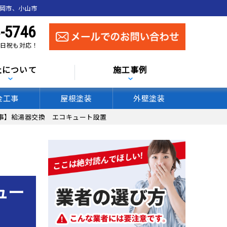
真岡市、小山市
-5746
 土日祝も対応！
社について
施工事例
金工事
屋根塗装
外壁塗装
事】給湯器交換 エコキュート設置
ュー