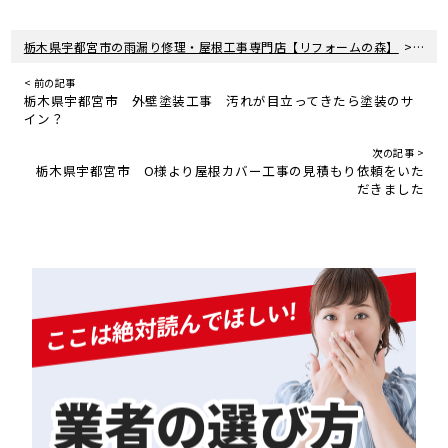
>
栃木県宇都宮市の雨漏り修理・屋根工事専門店【リフォームの森】
新着
< 前の記事
栃木県宇都宮市 外壁塗装工事 汚れが目立ってきたら塗装のサ
イン？
次の記事 >
栃木県宇都宮市 O様より屋根カバー工事の見積もり依頼をいた
だきました