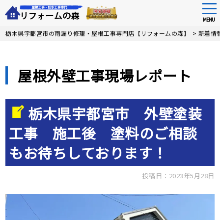
tog
nav
MENU
Skip
栃木県宇都宮市の雨漏り修理・屋根工事専門店【リフォームの森】
>
新着情
to
main
content
屋根外壁工事現場レポート
栃木県宇都宮市 外壁塗装
工事 施工後 塗料のご相談
もお待ちしております！
投稿日：2023年5月28日