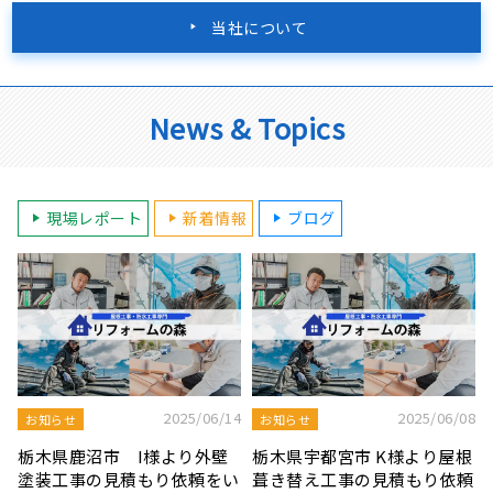
当社について
News & Topics
現場レポート
新着情報
ブログ
8
2025/08/19
2025/07/22
屋根工事ブログ
屋根工事ブログ
根
モルタル外壁の特徴と劣化症
令和7年度 結婚新生活支援補