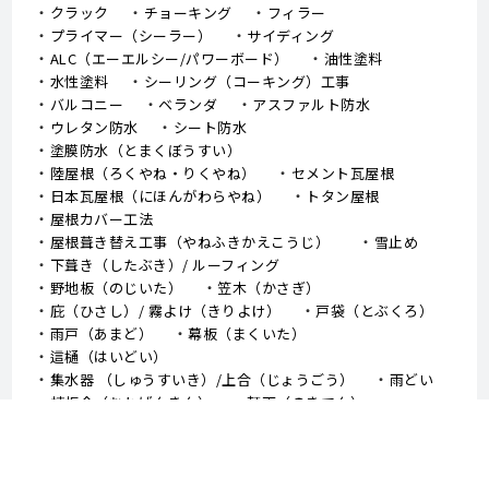
クラック
チョーキング
フィラー
プライマー（シーラー）
サイディング
ALC（エーエルシー/パワーボード）
油性塗料
水性塗料
シーリング（コーキング）工事
バルコニー
ベランダ
アスファルト防水
ウレタン防水
シート防水
塗膜防水（とまくぼうすい）
陸屋根（ろくやね・りくやね）
セメント瓦屋根
日本瓦屋根（にほんがわらやね）
トタン屋根
屋根カバー工法
屋根葺き替え工事（やねふきかえこうじ）
雪止め
下葺き（したぶき）/ ルーフィング
野地板（のじいた）
笠木（かさぎ）
庇（ひさし）/ 霧よけ（きりよけ）
戸袋（とぶくろ）
雨戸（あまど）
幕板（まくいた）
這樋（はいどい）
集水器 （しゅうすいき）/上合（じょうごう）
雨どい
棟板金（むねばんきん）
軒天（のきてん）
破風（はふ）
貫板（ぬきいた）
ケラバ
寄棟屋根（よせむねやね）
切妻屋根（きりづまやね）
大棟（おおむね）