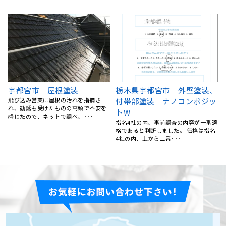
、
宇都宮市 H様邸 屋根葺き替
屋根塗装、棟鈑金交換、外壁
ッ
え工事
塗装 栃木県宇都宮市 N様
雨漏りが起きたため、地元できてくれ
5社くらい提案を聞きましたが、リフォ
るところを探していたところリフォー
ームの森さんが一番丁寧にご対応くだ
適
ムの森さんのホームページ･･･
さいました。 職人さん･･･
名