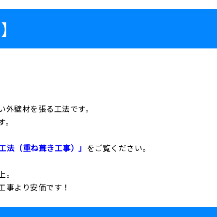
？】
い外壁材を張る工法です。
す。
工法（重ね葺き工事）」
をご覧ください。
上。
工事より安価です！