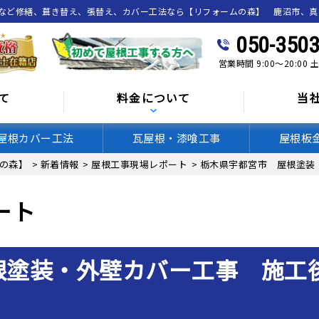
喰など修繕、葺き替え、張替え、カバー工法なら【リフォームの森】 鹿沼市、
050-3503
営業時間 9:00～20:00
て
料金について
当
屋根カバー工法
瓦屋根・漆喰工事
屋根板
の森】
>
新着情報
>
屋根工事現場レポート
>
栃木県宇都宮市 屋根塗装
ート
根塗装・外壁カバー工事 施