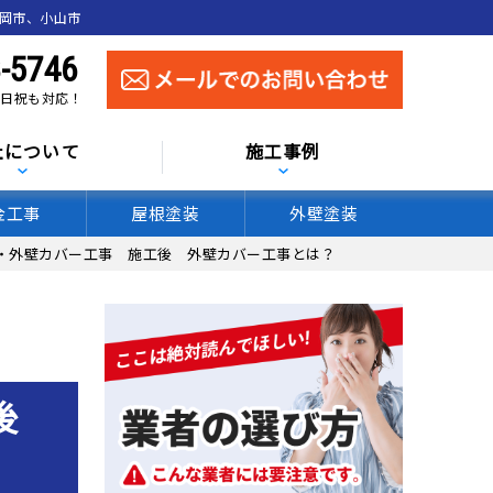
真岡市、小山市
-5746
 土日祝も対応！
社について
施工事例
金工事
屋根塗装
外壁塗装
・外壁カバー工事 施工後 外壁カバー工事とは？
工後