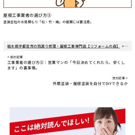
屋根工事業者の選び方③
塗装会社のお見積もり「松・竹・梅」の提案には要注意。
>
栃木県宇都宮市の雨漏り修理・屋根工事専門店【リフォームの森】
新着
< 前の記事
工事業者の選び方②：営業マンの「今日決めてくれたら、安くし
ます」の裏事情。
次の記事 >
外壁塗装・屋根塗装を自分でDIYできるか