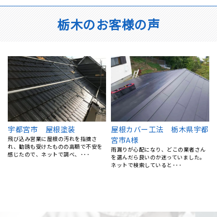
栃木のお客様の声
都
栃木県宇都宮市 通路防水工
屋根葺き替え工事 宇都宮市
事 ウレタン樹脂
M様邸
元々水捌けが悪く、物々しい雰囲気の
屋根のサビや変色が随分前から気にな
通路でしたが、職人さんの素早い施工
っていましたが、なかなか重い腰が上
により、気持ちいほど、ピ･･･
がらず放置していました。･･･