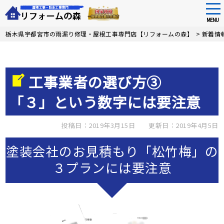
tog
nav
MENU
Skip
栃木県宇都宮市の雨漏り修理・屋根工事専門店【リフォームの森】
>
新着情
to
main
content
工事業者の選び方③
「３」という数字には要注意
投稿日：2019年3月15日
更新日：2019年4月5日
塗装会社のお見積もり「松竹梅」の
３プランには要注意