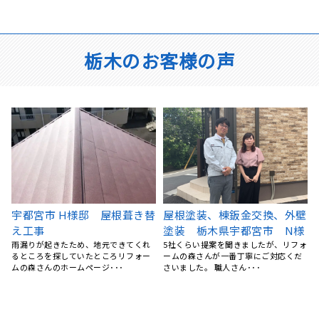
栃木のお客様の声
壁
屋根葺き替え工事 瓦屋根か
栃木県宇都宮市 通路防水工
様
ら金属屋根へ 雨漏り修理
事 ウレタン樹脂
ォ
栃木県宇都宮市 S様
元々水捌けが悪く、物々しい雰囲気の
通路でしたが、職人さんの素早い施工
台風のあと、雨の日に雨漏りして、ホ
により、気持ちいほど、ピ･･･
ームページで探して電話しました。 見
てもらう･･･