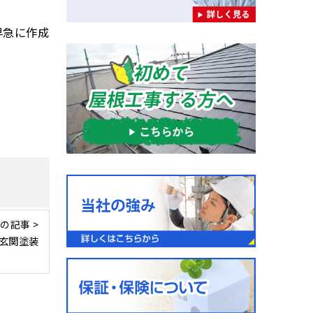
早急に作成
の記事 >
玄関塗装