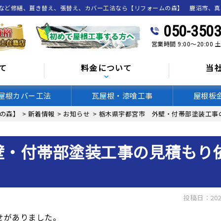
喰など修繕、葺き替え、張替え、カバー工法なら【リフォームの森】 鹿沼市、
050-3503
営業時間 9:00～20:00
て
料金について
当
屋根カバー工法
瓦屋根・漆喰工事
屋根板
の森】
>
新着情報
>
お知らせ
>
栃木県宇都宮市 外壁・付帯部塗装工事
壁・付帯部塗装工事の見積もり
投稿日：202
せがありました。