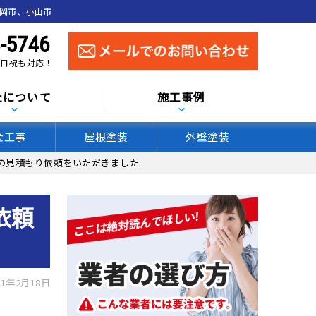
真岡市、小山市
-5746
 土日祝も対応！
社について
施工事例
金工事
屋根塗装
外壁塗装
の見積もり依頼をいただきました
依頼
1年2月18日