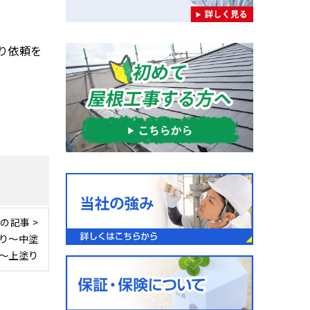
り依頼を
の記事 >
り〜中塗
〜上塗り