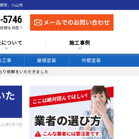
真岡市、小山市
-5746
 土日祝も対応！
社について
施工事例
金工事
屋根塗装
外壁塗装
もり依頼をいただきました
いた
21年5月7日