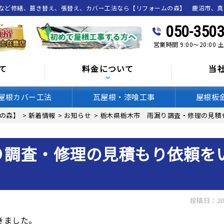
喰など修繕、葺き替え、張替え、カバー工法なら【リフォームの森】 鹿沼市、
050-3503
営業時間 9:00～20:00
て
料金について
当
屋根カバー工法
瓦屋根・漆喰工事
屋根板
の森】
>
新着情報
>
お知らせ
>
栃木県栃木市 雨漏り調査・修理の見積
り調査・修理の見積もり依頼を
投稿日：20
きました。