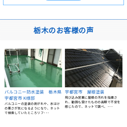
栃木のお客様の声
栃木県宇都宮市 屋根 カバ
宇都宮市 O様邸 防水工事
ー工法 横暖ルーフｓ(グリ
バルコニーから雨漏りが発生していた
ため、地元の業者さんで探していたと
ーン)
ころ、リフォームの森さん･･･
外壁などは、定期的に高圧洗浄できれ
いにしていたので、 塗装や工事はうち
には必要ないなと思って･･･