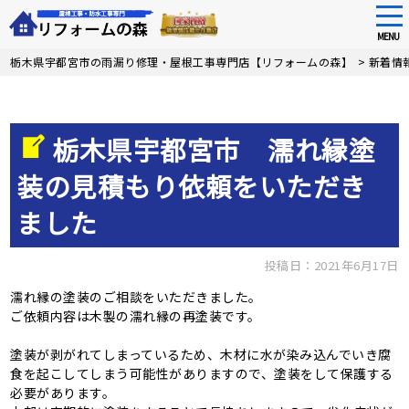
tog
nav
MENU
Skip
栃木県宇都宮市の雨漏り修理・屋根工事専門店【リフォームの森】
>
新着情
to
main
content
栃木県宇都宮市 濡れ縁塗
装の見積もり依頼をいただき
ました
投稿日：2021年6月17日
濡れ縁の塗装のご相談をいただきました。
ご依頼内容は木製の濡れ縁の再塗装です。
塗装が剥がれてしまっているため、木材に水が染み込んでいき腐
食を起こしてしまう可能性がありますので、塗装をして保護する
必要があります。