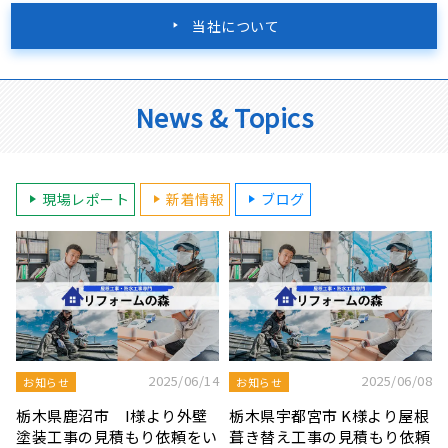
当社について
News & Topics
現場レポート
新着情報
ブログ
8
2025/08/19
2025/07/22
屋根工事ブログ
屋根工事ブログ
根
モルタル外壁の特徴と劣化症
令和7年度 結婚新生活支援補