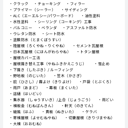
クラック
チョーキング
フィラー
プライマー（シーラー）
サイディング
ALC（エーエルシー/パワーボード）
油性塗料
水性塗料
シーリング（コーキング）工事
バルコニー
ベランダ
アスファルト防水
ウレタン防水
シート防水
塗膜防水（とまくぼうすい）
陸屋根（ろくやね・りくやね）
セメント瓦屋根
日本瓦屋根（にほんがわらやね）
トタン屋根
屋根カバー工法
屋根葺き替え工事（やねふきかえこうじ）
雪止め
下葺き（したぶき）/ ルーフィング
野地板（のじいた）
笠木（かさぎ）
庇（ひさし）/ 霧よけ（きりよけ）
戸袋（とぶくろ）
雨戸（あまど）
幕板（まくいた）
這樋（はいどい）
集水器 （しゅうすいき）/上合（じょうごう）
雨どい
棟板金（むねばんきん）
軒天（のきてん）
破風（はふ）
貫板（ぬきいた）
ケラバ
寄棟屋根（よせむねやね）
切妻屋根（きりづまやね）
大棟（おおむね）