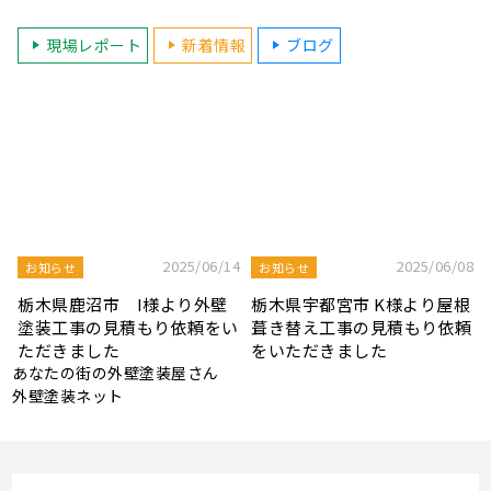
8
2025/08/19
2025/07/22
屋根工事ブログ
屋根工事ブログ
根
モルタル外壁の特徴と劣化症
令和7年度 結婚新生活支援補
頼
状、メンテナンス方法を解説
助金が実施されます！
あなたの街の外壁塗装屋さん
外壁塗装ネット
取扱いメーカー