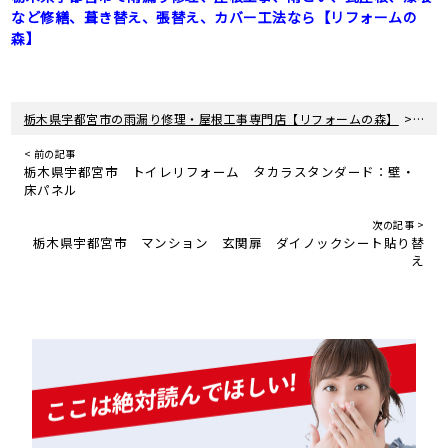
など修繕、葺き替え、張替え、カバー工法なら【リフォームの
森】
>
栃木県宇都宮市の雨漏り修理・屋根工事専門店【リフォームの森】
新着
< 前の記事
栃木県宇都宮市 トイレリフォーム タカラスタンダード：壁・
床パネル
次の記事 >
栃木県宇都宮市 マンション 玄関扉 ダイノックシート貼り替
え