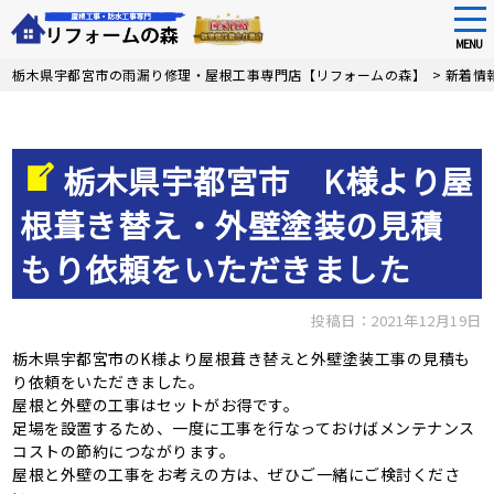
tog
nav
MENU
Skip
栃木県宇都宮市の雨漏り修理・屋根工事専門店【リフォームの森】
>
新着情
to
main
content
栃木県宇都宮市 K様より屋
根葺き替え・外壁塗装の見積
もり依頼をいただきました
投稿日：2021年12月19日
栃木県宇都宮市のK様より屋根葺き替えと外壁塗装工事の見積も
り依頼をいただきました。
屋根と外壁の工事はセットがお得です。
足場を設置するため、一度に工事を行なっておけばメンテナンス
コストの節約につながります。
屋根と外壁の工事をお考えの方は、ぜひご一緒にご検討くださ