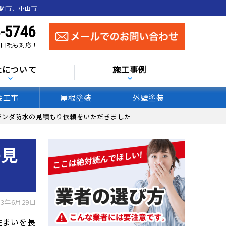
真岡市、小山市
-5746
 土日祝も対応！
社について
施工事例
金工事
屋根塗装
外壁塗装
ランダ防水の見積もり依頼をいただきました
の見
3年6月29日
住まいを長