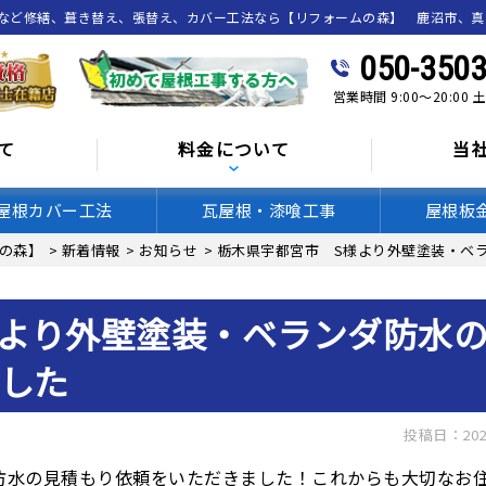
喰など修繕、葺き替え、張替え、カバー工法なら【リフォームの森】 鹿沼市、
050-3503
営業時間 9:00～20:00
て
料金について
当
屋根カバー工法
瓦屋根・漆喰工事
屋根板
の森】
>
新着情報
>
お知らせ
>
栃木県宇都宮市 S様より外壁塗装・ベ
より外壁塗装・ベランダ防水
した
投稿日：202
防水の見積もり依頼をいただきました！これからも大切なお