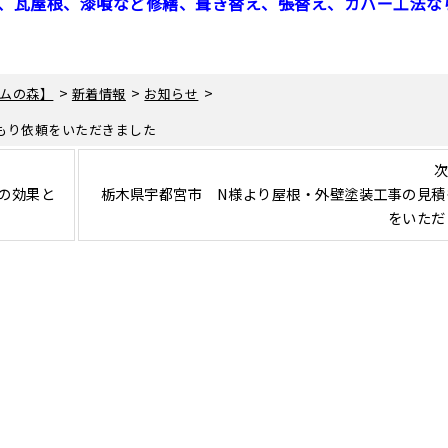
、瓦屋根、漆喰など修繕、葺き替え、張替え、カバー工法な
>
>
>
ムの森】
新着情報
お知らせ
もり依頼をいただきました
次
の効果と
栃木県宇都宮市 N様より屋根・外壁塗装工事の見積
をいただ