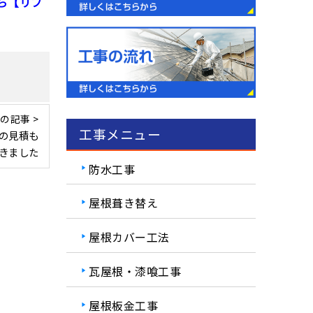
ら【リフ
の記事 >
工事メニュー
の見積も
きました
防水工事
屋根葺き替え
屋根カバー工法
瓦屋根・漆喰工事
屋根板金工事