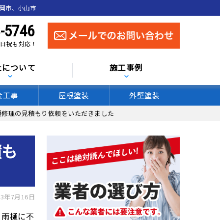
真岡市、小山市
-5746
 土日祝も対応！
社について
施工事例
金工事
屋根塗装
外壁塗装
樋修理の見積もり依頼をいただきました
積も
3年7月16日
と雨樋に不