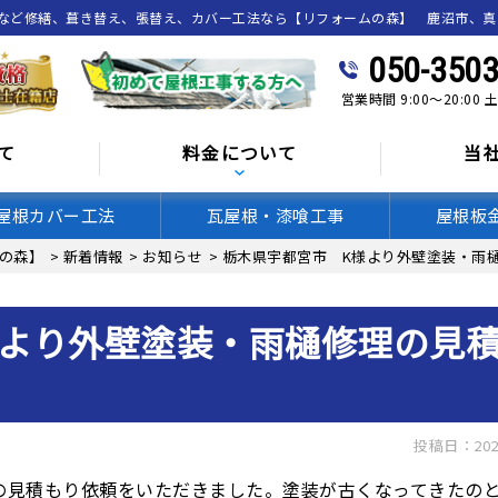
喰など修繕、葺き替え、張替え、カバー工法なら【リフォームの森】 鹿沼市、
050-3503
営業時間 9:00～20:00
て
料金について
当
屋根カバー工法
瓦屋根・漆喰工事
屋根板
の森】
>
新着情報
>
お知らせ
>
栃木県宇都宮市 K様より外壁塗装・雨
より外壁塗装・雨樋修理の見
投稿日：202
の見積もり依頼をいただきました。塗装が古くなってきたの