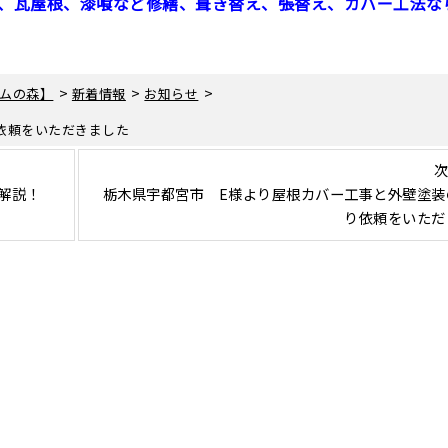
、瓦屋根、漆喰など修繕、葺き替え、張替え、カバー工法な
>
>
>
ムの森】
新着情報
お知らせ
依頼をいただきました
次
解説！
栃木県宇都宮市 E様より屋根カバー工事と外壁塗装
り依頼をいただ