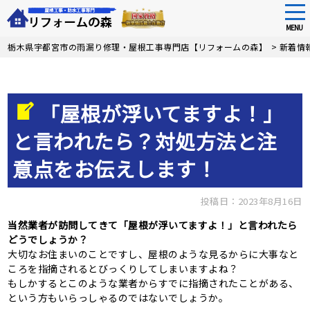
tog
nav
MENU
Skip
栃木県宇都宮市の雨漏り修理・屋根工事専門店【リフォームの森】
>
新着情
to
main
content
「屋根が浮いてますよ！」
と言われたら？対処方法と注
意点をお伝えします！
投稿日：2023年8月16日
当然業者が訪問してきて「屋根が浮いてますよ！」と言われたら
どうでしょうか？
大切なお住まいのことですし、屋根のような見るからに大事なと
ころを指摘されるとびっくりしてしまいますよね？
もしかするとこのような業者からすでに指摘されたことがある、
という方もいらっしゃるのではないでしょうか。