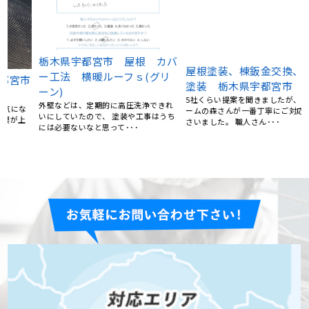
屋根塗装、棟鈑金交換、外壁
市
栃木県宇都宮市 屋根 カバ
塗装 栃木県宇都宮市 N様
ー工法 横暖ルーフｓ(グリ
5社くらい提案を聞きましたが、リフォ
ーン)
ームの森さんが一番丁寧にご対応くだ
さいました。 職人さん･･･
外壁などは、定期的に高圧洗浄できれ
いにしていたので、 塗装や工事はうち
には必要ないなと思って･･･