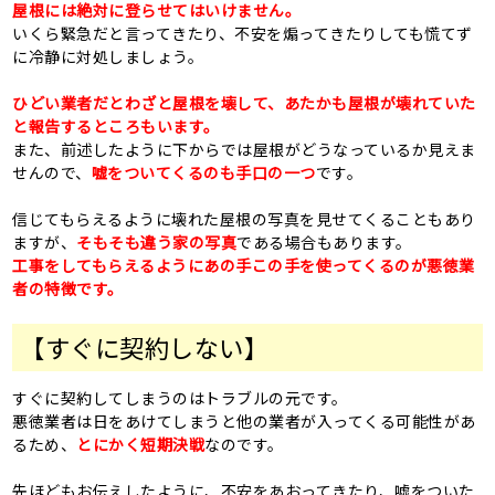
屋根には絶対に登らせてはいけません。
いくら緊急だと言ってきたり、不安を煽ってきたりしても慌てず
に冷静に対処しましょう。
ひどい業者だとわざと屋根を壊して、あたかも屋根が壊れていた
と報告するところもいます。
また、前述したように下からでは屋根がどうなっているか見えま
せんので、
嘘をついてくるのも手口の一つ
です。
信じてもらえるように壊れた屋根の写真を見せてくることもあり
ますが、
そもそも違う家の写真
である場合もあります。
工事をしてもらえるようにあの手この手を使ってくるのが悪徳業
者の特徴です。
【すぐに契約しない】
すぐに契約してしまうのはトラブルの元です。
悪徳業者は日をあけてしまうと他の業者が入ってくる可能性があ
るため、
とにかく短期決戦
なのです。
先ほどもお伝えしたように、不安をあおってきたり、嘘をついた