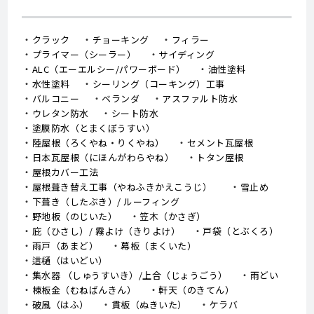
クラック
チョーキング
フィラー
プライマー（シーラー）
サイディング
ALC（エーエルシー/パワーボード）
油性塗料
水性塗料
シーリング（コーキング）工事
バルコニー
ベランダ
アスファルト防水
ウレタン防水
シート防水
塗膜防水（とまくぼうすい）
陸屋根（ろくやね・りくやね）
セメント瓦屋根
日本瓦屋根（にほんがわらやね）
トタン屋根
屋根カバー工法
屋根葺き替え工事（やねふきかえこうじ）
雪止め
下葺き（したぶき）/ ルーフィング
野地板（のじいた）
笠木（かさぎ）
庇（ひさし）/ 霧よけ（きりよけ）
戸袋（とぶくろ）
雨戸（あまど）
幕板（まくいた）
這樋（はいどい）
集水器 （しゅうすいき）/上合（じょうごう）
雨どい
棟板金（むねばんきん）
軒天（のきてん）
破風（はふ）
貫板（ぬきいた）
ケラバ