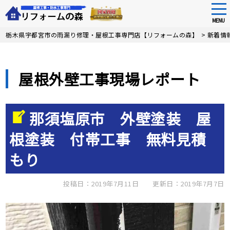
tog
nav
MENU
Skip
栃木県宇都宮市の雨漏り修理・屋根工事専門店【リフォームの森】
>
新着情
to
main
content
屋根外壁工事現場レポート
那須塩原市 外壁塗装 屋
根塗装 付帯工事 無料見積
もり
投稿日：2019年7月11日
更新日：2019年7月7日