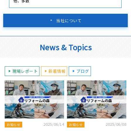
他、多数
当社について
News & Topics
現場レポート
新着情報
ブログ
8
2025/08/19
2025/07/22
屋根工事ブログ
屋根工事ブログ