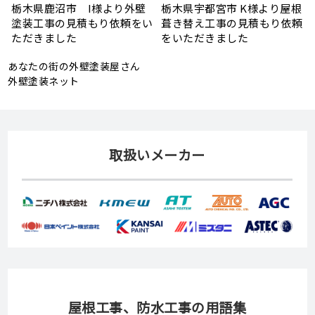
根
モルタル外壁の特徴と劣化症
令和7年度 結婚新生活支援補
頼
状、メンテナンス方法を解説
助金が実施されます！
あなたの街の外壁塗装屋さん
外壁塗装ネット
取扱いメーカー
屋根工事、防水工事の用語集