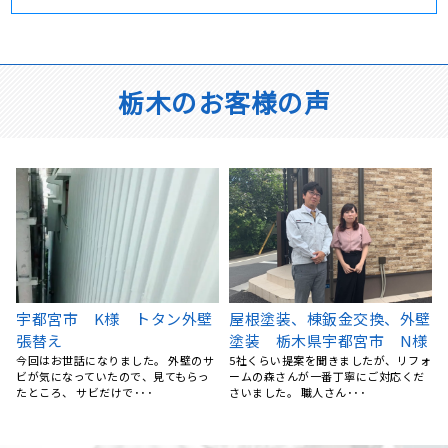
栃木のお客様の声
壁
屋根葺き替え工事 宇都宮市
宇都宮市 O様邸 防水工事
様
M様邸
バルコニーから雨漏りが発生していた
ため、地元の業者さんで探していたと
ォ
屋根のサビや変色が随分前から気にな
ころ、リフォームの森さん･･･
っていましたが、なかなか重い腰が上
がらず放置していました。･･･