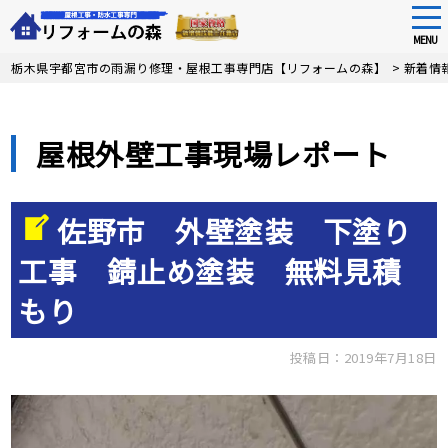
tog
nav
MENU
Skip
栃木県宇都宮市の雨漏り修理・屋根工事専門店【リフォームの森】
>
新着情
to
main
content
屋根外壁工事現場レポート
佐野市 外壁塗装 下塗り
工事 錆止め塗装 無料見積
もり
投稿日：2019年7月18日