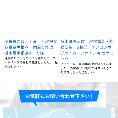
外
宇都宮市 H様邸 屋根葺き替
屋根塗装、棟鈑金交換、外壁
え工事
塗装 栃木県宇都宮市 N様
ミ
雨漏りが起きたため、地元できてくれ
5社くらい提案を聞きましたが、リフォ
るところを探していたところリフォー
ームの森さんが一番丁寧にご対応くだ
ムの森さんのホームページ･･･
さいました。 職人さん･･･
た