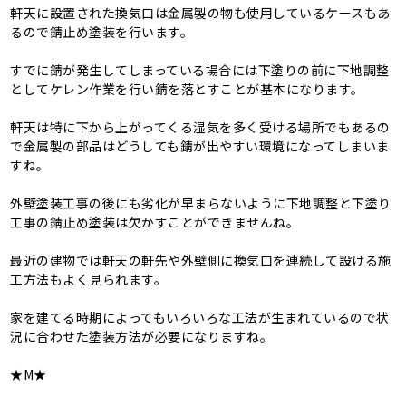
軒天に設置された換気口は金属製の物も使用しているケースもあ
るので錆止め塗装を行います。
すでに錆が発生してしまっている場合には下塗りの前に下地調整
としてケレン作業を行い錆を落とすことが基本になります。
軒天は特に下から上がってくる湿気を多く受ける場所でもあるの
で金属製の部品はどうしても錆が出やすい環境になってしまいま
すね。
外壁塗装工事の後にも劣化が早まらないように下地調整と下塗り
工事の錆止め塗装は欠かすことができませんね。
最近の建物では軒天の軒先や外壁側に換気口を連続して設ける施
工方法もよく見られます。
家を建てる時期によってもいろいろな工法が生まれているので状
況に合わせた塗装方法が必要になりますね。
★M★