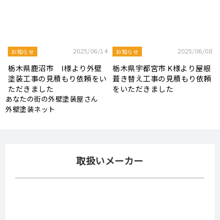
News & Topics
現場レポート
新着情報
ブログ
8
2025/08/19
2025/07/22
屋根工事ブログ
屋根工事ブログ
根
モルタル外壁の特徴と劣化症
令和7年度 結婚新生活支援補
頼
状、メンテナンス方法を解説
助金が実施されます！
あなたの街の外壁塗装屋さん
外壁塗装ネット