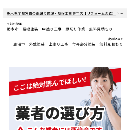
>
栃木県宇都宮市の雨漏り修理・屋根工事専門店【リフォームの森】
新着
< 前の記事
栃木市 屋根塗装 中塗り工事 縁切り作業 無料見積もり
次の記事 >
鹿沼市 外壁塗装 上塗り工事 付帯部分塗装 無料見積もり