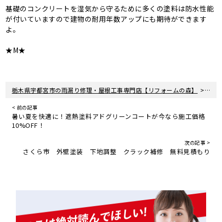
基礎のコンクリートを湿気から守るために多くの塗料は防水性能
が付いていますので建物の耐用年数アップにも期待ができます
よ。
★M★
>
栃木県宇都宮市の雨漏り修理・屋根工事専門店【リフォームの森】
新着
< 前の記事
暑い夏を快適に！遮熱塗料アドグリーンコートが今なら施工価格
10%OFF！
次の記事 >
さくら市 外壁塗装 下地調整 クラック補修 無料見積もり