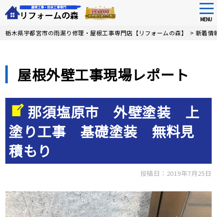
tog
nav
MENU
Skip
栃木県宇都宮市の雨漏り修理・屋根工事専門店【リフォームの森】
>
新着情
to
main
content
屋根外壁工事現場レポート
那須塩原市 外壁塗装 上
塗り工事 基礎塗装 無料見
積もり
投稿日：2019年7月25日