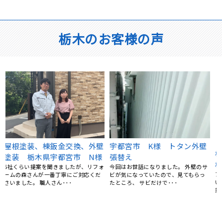
栃木のお客様の声
栃木県宇都宮市 アパート屋
ベランダFRP防水工事、屋根
根工事 カバー工法
カバー工事、外壁塗装、庇補
アパートの住人さんから、雨漏りして
サ
修工事 栃木県宇都宮市 K
いるとの連絡を頂き、慌てて屋根工事
業者を探したのですが、今･･･
様
15年前にマイホームを購入してから、
特にお手入れはしておらず、ある時庇
が腐食しているのを見つ･･･