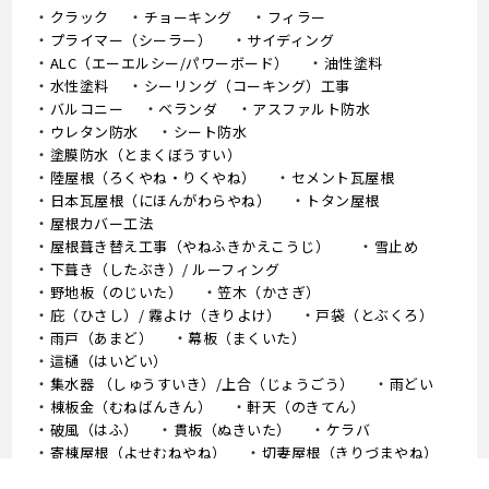
クラック
チョーキング
フィラー
プライマー（シーラー）
サイディング
ALC（エーエルシー/パワーボード）
油性塗料
水性塗料
シーリング（コーキング）工事
バルコニー
ベランダ
アスファルト防水
ウレタン防水
シート防水
塗膜防水（とまくぼうすい）
陸屋根（ろくやね・りくやね）
セメント瓦屋根
日本瓦屋根（にほんがわらやね）
トタン屋根
屋根カバー工法
屋根葺き替え工事（やねふきかえこうじ）
雪止め
下葺き（したぶき）/ ルーフィング
野地板（のじいた）
笠木（かさぎ）
庇（ひさし）/ 霧よけ（きりよけ）
戸袋（とぶくろ）
雨戸（あまど）
幕板（まくいた）
這樋（はいどい）
集水器 （しゅうすいき）/上合（じょうごう）
雨どい
棟板金（むねばんきん）
軒天（のきてん）
破風（はふ）
貫板（ぬきいた）
ケラバ
寄棟屋根（よせむねやね）
切妻屋根（きりづまやね）
大棟（おおむね）