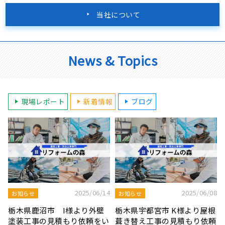
当社について
News & Topics
現場レポート
新着情報
ブログ
8
2025/08/19
2025/07/22
屋根工事ブログ
屋根工事ブログ
根
モルタル外壁の特徴と劣化症
令和7年度 結婚新生活支援補