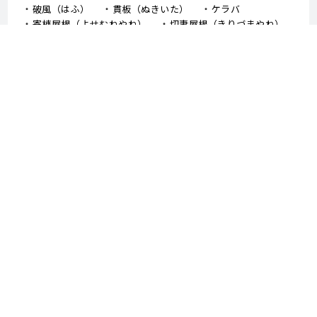
破風（はふ）
貫板（ぬきいた）
ケラバ
寄棟屋根（よせむねやね）
切妻屋根（きりづまやね）
大棟（おおむね）
隅棟（すみむね）/ 下り棟（くだりむね）
ドーマー
鼻隠し
軒樋（のきどい）
竪樋（たてどい）
パラペット
FRP防水
アスファルトシングル
スレート
コロニアル
050-3503-5746
Fax : 0287-47-6955