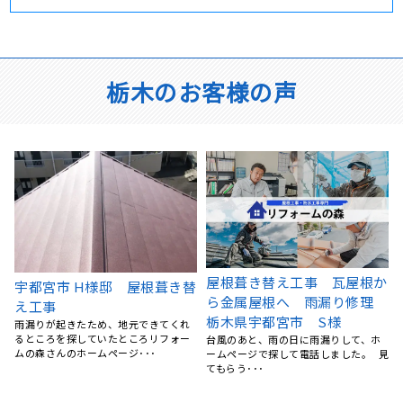
栃木のお客様の声
か
栃木県宇都宮市 通路防水工
栃木県宇都宮市 屋根 カバ
理
事 ウレタン樹脂
ー工法 横暖ルーフｓ(グリ
元々水捌けが悪く、物々しい雰囲気の
ーン)
通路でしたが、職人さんの素早い施工
外壁などは、定期的に高圧洗浄できれ
により、気持ちいほど、ピ･･･
見
いにしていたので、 塗装や工事はうち
には必要ないなと思って･･･