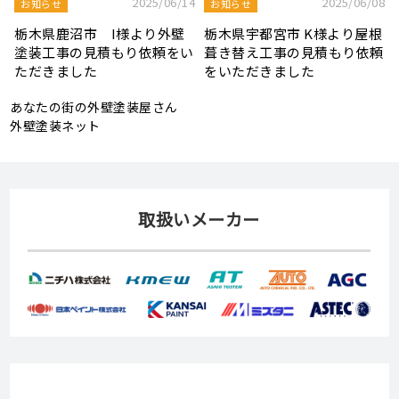
8
2025/08/19
2025/07/22
屋根工事ブログ
屋根工事ブログ
根
モルタル外壁の特徴と劣化症
令和7年度 結婚新生活支援補
頼
状、メンテナンス方法を解説
助金が実施されます！
あなたの街の外壁塗装屋さん
外壁塗装ネット
取扱いメーカー