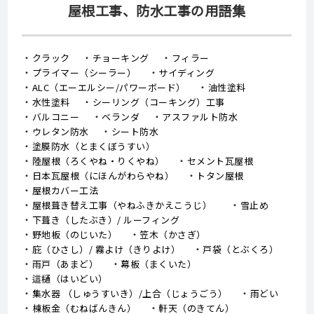
屋根工事、防水工事の用語集
クラック
チョーキング
フィラー
プライマー（シーラー）
サイディング
ALC（エーエルシー/パワーボード）
油性塗料
水性塗料
シーリング（コーキング）工事
バルコニー
ベランダ
アスファルト防水
ウレタン防水
シート防水
塗膜防水（とまくぼうすい）
陸屋根（ろくやね・りくやね）
セメント瓦屋根
日本瓦屋根（にほんがわらやね）
トタン屋根
屋根カバー工法
屋根葺き替え工事（やねふきかえこうじ）
雪止め
下葺き（したぶき）/ ルーフィング
野地板（のじいた）
笠木（かさぎ）
庇（ひさし）/ 霧よけ（きりよけ）
戸袋（とぶくろ）
雨戸（あまど）
幕板（まくいた）
這樋（はいどい）
集水器 （しゅうすいき）/上合（じょうごう）
雨どい
棟板金（むねばんきん）
軒天（のきてん）