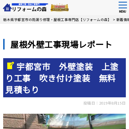
tog
nav
MENU
Skip
栃木県宇都宮市の雨漏り修理・屋根工事専門店【リフォームの森】
>
新着情
to
main
content
屋根外壁工事現場レポート
宇都宮市 外壁塗装 上塗
り工事 吹き付け塗装 無料
見積もり
投稿日：2019年8月15日