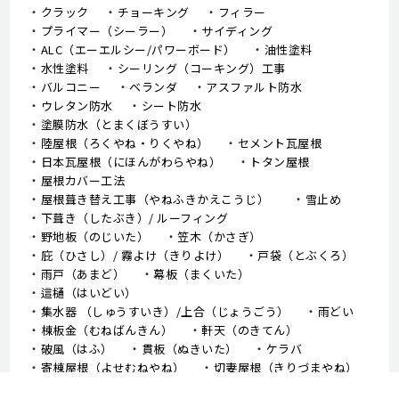
クラック
チョーキング
フィラー
プライマー（シーラー）
サイディング
ALC（エーエルシー/パワーボード）
油性塗料
水性塗料
シーリング（コーキング）工事
バルコニー
ベランダ
アスファルト防水
ウレタン防水
シート防水
塗膜防水（とまくぼうすい）
陸屋根（ろくやね・りくやね）
セメント瓦屋根
日本瓦屋根（にほんがわらやね）
トタン屋根
屋根カバー工法
屋根葺き替え工事（やねふきかえこうじ）
雪止め
下葺き（したぶき）/ ルーフィング
野地板（のじいた）
笠木（かさぎ）
庇（ひさし）/ 霧よけ（きりよけ）
戸袋（とぶくろ）
雨戸（あまど）
幕板（まくいた）
這樋（はいどい）
集水器 （しゅうすいき）/上合（じょうごう）
雨どい
棟板金（むねばんきん）
軒天（のきてん）
破風（はふ）
貫板（ぬきいた）
ケラバ
寄棟屋根（よせむねやね）
切妻屋根（きりづまやね）
大棟（おおむね）