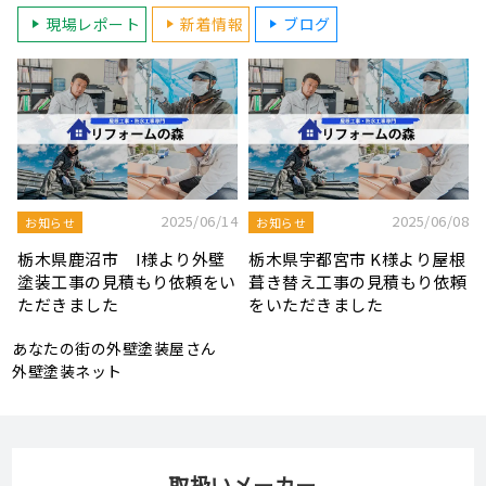
現場レポート
新着情報
ブログ
8
2025/08/19
2025/07/22
屋根工事ブログ
屋根工事ブログ
根
モルタル外壁の特徴と劣化症
令和7年度 結婚新生活支援補
頼
状、メンテナンス方法を解説
助金が実施されます！
あなたの街の外壁塗装屋さん
外壁塗装ネット
取扱いメーカー