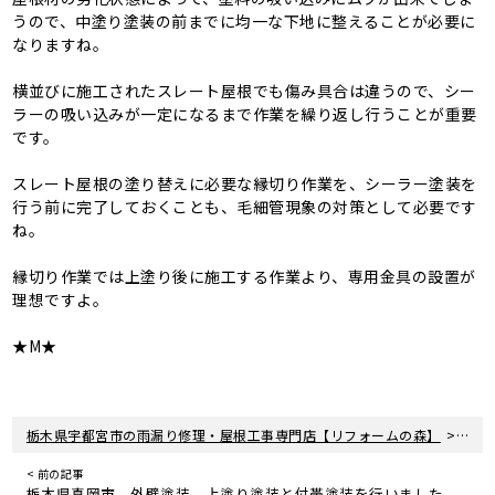
うので、中塗り塗装の前までに均一な下地に整えることが必要に
なりますね。
横並びに施工されたスレート屋根でも傷み具合は違うので、シー
ラーの吸い込みが一定になるまで作業を繰り返し行うことが重要
です。
スレート屋根の塗り替えに必要な縁切り作業を、シーラー塗装を
行う前に完了しておくことも、毛細管現象の対策として必要です
ね。
縁切り作業では上塗り後に施工する作業より、専用金具の設置が
理想ですよ。
★M★
>
栃木県宇都宮市の雨漏り修理・屋根工事専門店【リフォームの森】
新着
< 前の記事
栃木県真岡市 外壁塗装 上塗り塗装と付帯塗装を行いました