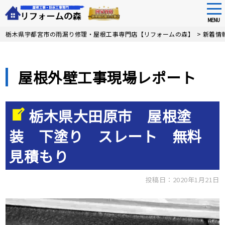
tog
nav
MENU
Skip
栃木県宇都宮市の雨漏り修理・屋根工事専門店【リフォームの森】
>
新着情
to
main
content
屋根外壁工事現場レポート
栃木県大田原市 屋根塗
装 下塗り スレート 無料
見積もり
投稿日：2020年1月21日