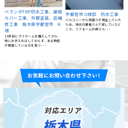
宇都宮市 H様邸 屋根葺き替
屋根葺き替え工事 宇都宮市
え工事
M様邸
雨漏りが起きたため、地元できてくれ
屋根のサビや変色が随分前から気にな
るところを探していたところリフォー
っていましたが、なかなか重い腰が上
ムの森さんのホームページ･･･
がらず放置していました。･･･