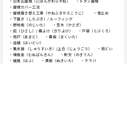
日本瓦屋根（にほんがわらやね）
トタン屋根
屋根カバー工法
屋根葺き替え工事（やねふきかえこうじ）
雪止め
下葺き（したぶき）/ ルーフィング
野地板（のじいた）
笠木（かさぎ）
庇（ひさし）/ 霧よけ（きりよけ）
戸袋（とぶくろ）
雨戸（あまど）
幕板（まくいた）
這樋（はいどい）
集水器 （しゅうすいき）/上合（じょうごう）
雨どい
棟板金（むねばんきん）
軒天（のきてん）
破風（はふ）
貫板（ぬきいた）
ケラバ
寄棟屋根（よせむねやね）
切妻屋根（きりづまやね）
大棟（おおむね）
隅棟（すみむね）/ 下り棟（くだりむね）
ドーマー
鼻隠し
軒樋（のきどい）
竪樋（たてどい）
パラペット
FRP防水
アスファルトシングル
スレート
コロニアル