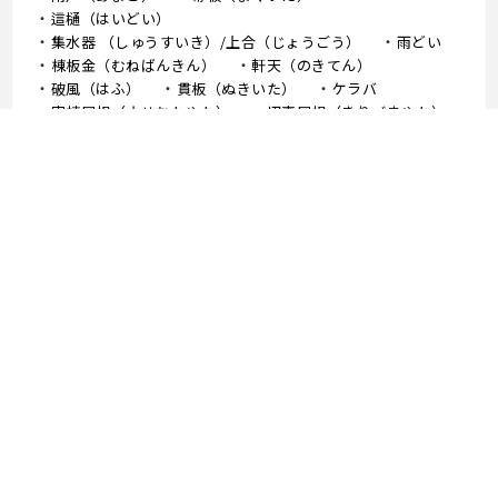
這樋（はいどい）
集水器 （しゅうすいき）/上合（じょうごう）
雨どい
棟板金（むねばんきん）
軒天（のきてん）
破風（はふ）
貫板（ぬきいた）
ケラバ
寄棟屋根（よせむねやね）
切妻屋根（きりづまやね）
大棟（おおむね）
隅棟（すみむね）/ 下り棟（くだりむね）
ドーマー
鼻隠し
軒樋（のきどい）
竪樋（たてどい）
パラペット
FRP防水
アスファルトシングル
スレート
コロニアル