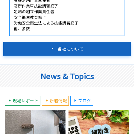
有機溶剤作業主任者
高所作業車技能講習終了
足場の組立作業責任者
安全衛生教育修了
労働安全衛生法による技能講習終了
他、多数
当社について
News & Topics
現場レポート
新着情報
ブログ