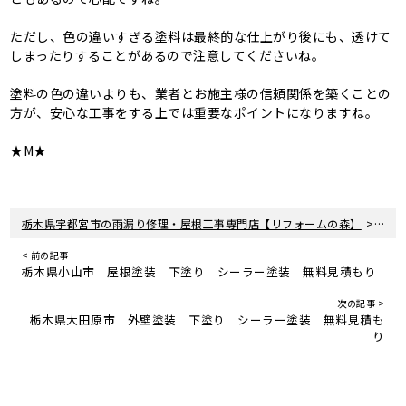
ただし、色の違いすぎる塗料は最終的な仕上がり後にも、透けて
しまったりすることがあるので注意してくださいね。
塗料の色の違いよりも、業者とお施主様の信頼関係を築くことの
方が、安心な工事をする上では重要なポイントになりますね。
★M★
>
栃木県宇都宮市の雨漏り修理・屋根工事専門店【リフォームの森】
新着
< 前の記事
栃木県小山市 屋根塗装 下塗り シーラー塗装 無料見積もり
次の記事 >
栃木県大田原市 外壁塗装 下塗り シーラー塗装 無料見積も
り