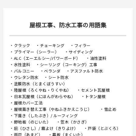
屋根工事、防水工事の用語集
クラック
チョーキング
フィラー
プライマー（シーラー）
サイディング
ALC（エーエルシー/パワーボード）
油性塗料
水性塗料
シーリング（コーキング）工事
バルコニー
ベランダ
アスファルト防水
ウレタン防水
シート防水
塗膜防水（とまくぼうすい）
陸屋根（ろくやね・りくやね）
セメント瓦屋根
日本瓦屋根（にほんがわらやね）
トタン屋根
屋根カバー工法
屋根葺き替え工事（やねふきかえこうじ）
雪止め
下葺き（したぶき）/ ルーフィング
野地板（のじいた）
笠木（かさぎ）
庇（ひさし）/ 霧よけ（きりよけ）
戸袋（とぶくろ）
雨戸（あまど）
幕板（まくいた）