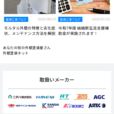
2025/06/14
お知らせ
2
2025/06/30
屋根工事ブログ
栃木県鹿沼市 I様より外壁
補
雨漏りを修理する方法と発生
塗装工事の見積もり依頼をい
原因について解説
ただきました
あなたの街の外壁塗装屋さん
外壁塗装ネット
取扱いメーカー