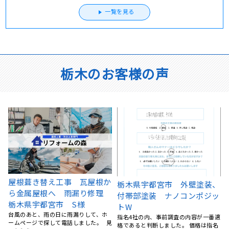
一覧を見る
栃木のお客様の声
、
屋根塗装、棟鈑金交換、外壁
栃木県宇都宮市 アパート屋
ッ
塗装 栃木県宇都宮市 N様
根工事 カバー工法
5社くらい提案を聞きましたが、リフォ
アパートの住人さんから、雨漏りして
ームの森さんが一番丁寧にご対応くだ
いるとの連絡を頂き、慌てて屋根工事
適
さいました。 職人さん･･･
業者を探したのですが、今･･･
名