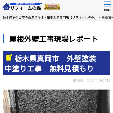
tog
nav
MENU
Skip
栃木県宇都宮市の雨漏り修理・屋根工事専門店【リフォームの森】
>
新着情
to
main
content
屋根外壁工事現場レポート
栃木県真岡市 外壁塗装
中塗り工事 無料見積もり
投稿日：2020年2月17日