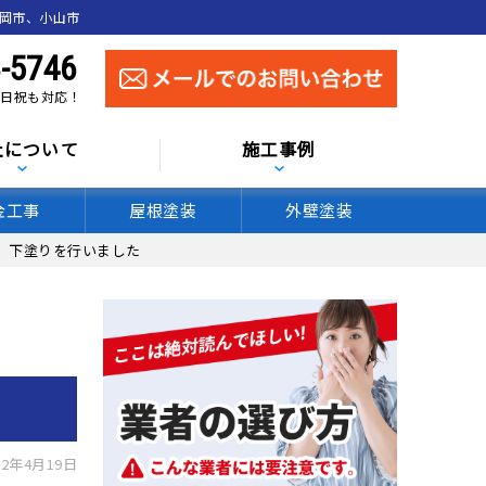
真岡市、小山市
-5746
 土日祝も対応！
社について
施工事例
金工事
屋根塗装
外壁塗装
 下塗りを行いました
2年4月19日