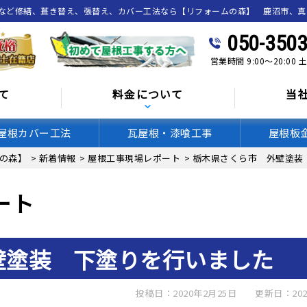
喰など修繕、葺き替え、張替え、カバー工法なら【リフォームの森】 鹿沼市、
050-3503
営業時間 9:00～20:00
て
料金について
当
屋根カバー工法
瓦屋根・漆喰工事
屋根板
の森】
>
新着情報
>
屋根工事現場レポート
>
栃木県さくら市 外壁塗装
ート
壁塗装 下塗りを行いました
投稿日：2020年2月25日
更新日：202