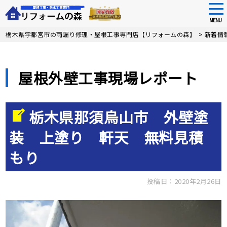
tog
nav
MENU
Skip
栃木県宇都宮市の雨漏り修理・屋根工事専門店【リフォームの森】
>
新着情
to
main
content
屋根外壁工事現場レポート
栃木県那須烏山市 外壁塗
装 上塗り 軒天 無料見積
もり
投稿日：2020年2月26日