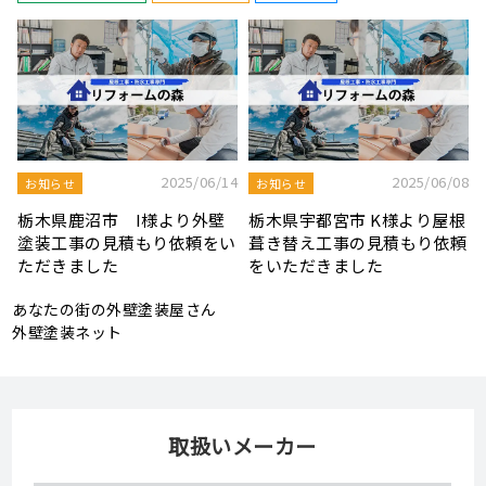
8
2025/08/19
2025/07/22
屋根工事ブログ
屋根工事ブログ
根
モルタル外壁の特徴と劣化症
令和7年度 結婚新生活支援補
頼
状、メンテナンス方法を解説
助金が実施されます！
あなたの街の外壁塗装屋さん
外壁塗装ネット
取扱いメーカー