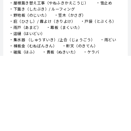
屋根葺き替え工事（やねふきかえこうじ）
雪止め
下葺き（したぶき）/ ルーフィング
野地板（のじいた）
笠木（かさぎ）
庇（ひさし）/ 霧よけ（きりよけ）
戸袋（とぶくろ）
雨戸（あまど）
幕板（まくいた）
這樋（はいどい）
集水器 （しゅうすいき）/上合（じょうごう）
雨どい
棟板金（むねばんきん）
軒天（のきてん）
破風（はふ）
貫板（ぬきいた）
ケラバ
寄棟屋根（よせむねやね）
切妻屋根（きりづまやね）
大棟（おおむね）
隅棟（すみむね）/ 下り棟（くだりむね）
ドーマー
鼻隠し
軒樋（のきどい）
竪樋（たてどい）
パラペット
FRP防水
アスファルトシングル
スレート
コロニアル