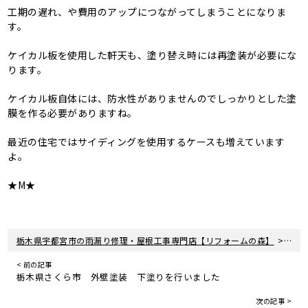
工期の遅れ、や費用のアップにつながってしまうことになりま
す。
ケイカル板を使用した軒天も、塗り替え時には再塗装が必要にな
ります。
ケイカル板自体には、防水性がありませんのでしっかりとした塗
膜を作る必要がありますね。
最近の住宅ではサイディングを使用するケースも増えています
よ。
★M★
>
栃木県宇都宮市の雨漏り修理・屋根工事専門店【リフォームの森】
新着
< 前の記事
栃木県さくら市 外壁塗装 下塗りを行いました
次の記事 >