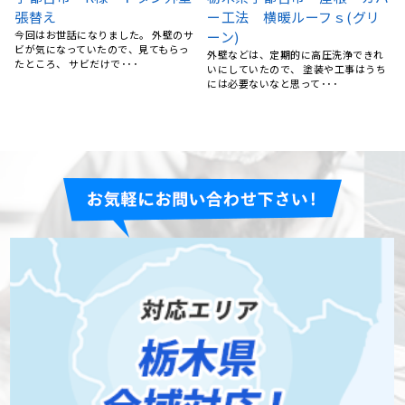
バ
屋根葺き替え工事 宇都宮市
ベランダFRP防水工事、屋根
M様邸
カバー工事、外壁塗装、庇補
屋根のサビや変色が随分前から気にな
修工事 栃木県宇都宮市 K
っていましたが、なかなか重い腰が上
様
がらず放置していました。･･･
ち
15年前にマイホームを購入してから、
特にお手入れはしておらず、ある時庇
が腐食しているのを見つ･･･